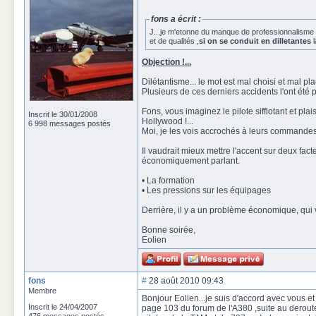
fons a écrit :
J...je m'etonne du manque de professionnalisme 
et de qualités ,
si on se conduit en dilletantes
l
Objection !...
Dilétantisme... le mot est mal choisi et mal pla
Plusieurs de ces derniers accidents l'ont été
Fons, vous imaginez le pilote sifflotant et pl
Inscrit le 30/01/2008
Hollywood !...
6 998 messages postés
Moi, je les vois accrochés à leurs commandes 
Il vaudrait mieux mettre l'accent sur deux fac
économiquement parlant.
• La formation
• Les pressions sur les équipages
Derrière, il y a un problème économique, qui v
Bonne soirée,
Eolien
fons
#
28 août 2010 09:43
Membre
Bonjour Eolien...je suis d'accord avec vous et 
Inscrit le 24/04/2007
page 103 du forum de l'A380 ,suite au derou