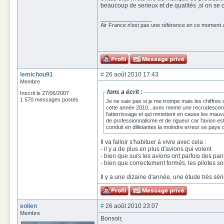
beaucoup de serieux et de qualités ,si on se 
_________________
Air France n'est pas une référence en ce moment
lemichou91
#
26 août 2010 17:43
Membre
fons a écrit :
Inscrit le 27/06/2007
1 570 messages postés
Je ne sais pas si je me trompe mais les chiffre
cette année 2010...avec meme une recrudescence
l'atterrissage et qui mmettent en cause les mauva
de professionnalisme et de rigueur car l'avion e
conduit en dilletantes la moindre erreur se paye
Il va falloir s'habituer à vivre avec cela :
- il y a de plus en plus d'avions qui volent
- bien que surs les avions ont parfois des pa
- bien que correctement formés, les pilotes 
Il y a une dizaine d'année, une étude très sér
eolien
#
26 août 2010 23:07
Membre
Bonsoir,