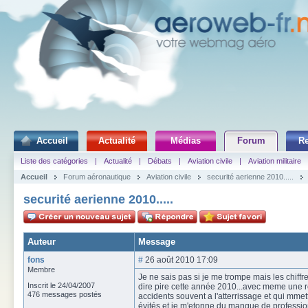
Accueil
Actualité
Médias
Forum
R
Liste des catégories
|
Actualité
|
Débats
|
Aviation civile
|
Aviation militaire
Accueil
Forum aéronautique
Aviation civile
securité aerienne 2010.....
securité aerienne 2010.....
Auteur
Message
fons
#
26 août 2010 17:09
Membre
Je ne sais pas si je me trompe mais les chif
Inscrit le 24/04/2007
dire pire cette année 2010...avec meme une r
476 messages postés
accidents souvent a l'atterrissage et qui mmet
évités et je m'etonne du manque de professio