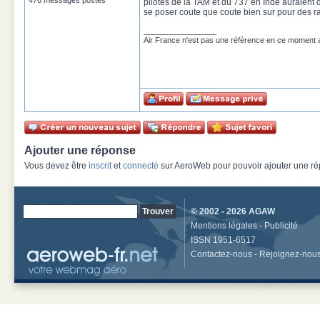
476 messages postés
pilotes de la TAM et du 737 en Inde auraient 
se poser coute que coute bien sur pour des ra
_________________
Air France n'est pas une référence en ce moment
Ajouter une réponse
Vous devez être
inscrit
et
connecté
sur AeroWeb pour pouvoir ajouter une rép
© 2002 - 2026
AGAW
Mentions légales
-
Publicité
ISSN 1951-6517
Contactez-nous
-
Rejoignez-nou