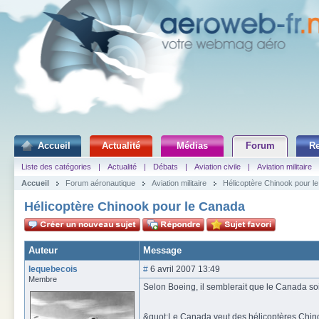
Accueil
Actualité
Médias
Forum
R
Liste des catégories
|
Actualité
|
Débats
|
Aviation civile
|
Aviation militaire
Accueil
Forum aéronautique
Aviation militaire
Hélicoptère Chinook pour l
Hélicoptère Chinook pour le Canada
Auteur
Message
lequebecois
#
6 avril 2007 13:49
Membre
Selon Boeing, il semblerait que le Canada soit 
&quot;Le Canada veut des hélicoptères Chin