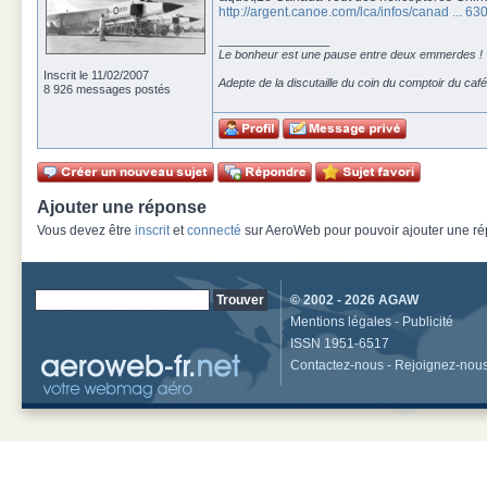
http://argent.canoe.com/lca/infos/canad ... 63
_________________
Le bonheur est une pause entre deux emmerdes !
Inscrit le 11/02/2007
Adepte de la discutaille du coin du comptoir du café
8 926 messages postés
Ajouter une réponse
Vous devez être
inscrit
et
connecté
sur AeroWeb pour pouvoir ajouter une rép
© 2002 - 2026
AGAW
Mentions légales
-
Publicité
ISSN 1951-6517
Contactez-nous
-
Rejoignez-nou