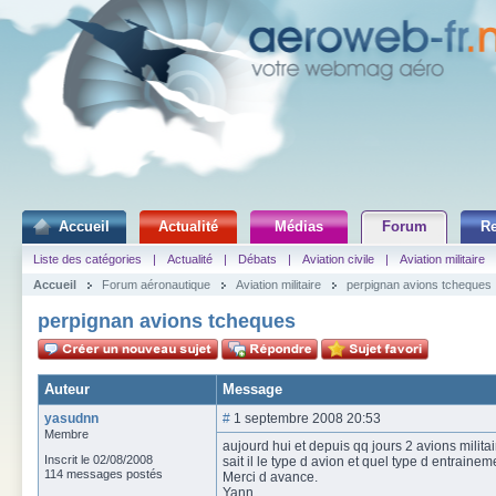
Accueil
Actualité
Médias
Forum
R
Liste des catégories
|
Actualité
|
Débats
|
Aviation civile
|
Aviation militaire
Accueil
Forum aéronautique
Aviation militaire
perpignan avions tcheques
perpignan avions tcheques
Auteur
Message
yasudnn
#
1 septembre 2008 20:53
Membre
aujourd hui et depuis qq jours 2 avions milit
Inscrit le 02/08/2008
sait il le type d avion et quel type d entraineme
114 messages postés
Merci d avance.
Yann.