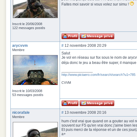
Faites moi savoir si vous volez sur simu !
Inscrit le 20/06/2008
122 messages postés
arycvvm
#
12 novembre 2008 20:29
Membre
Salut
Je vol en réseau sur fsx sous le nom de arycv
déja donc le jeu a beau être super, il manque
_________________
http://www.pictaero.com/fr/search/search?u1=785
CVVM
Inscrit le 10/03/2008
53 messages postés
nicorafale
#
13 novembre 2008 20:16
Membre
hum c'est vrai que quand on a gouter au vol r
souvent sur FS qu'en vrai donc j'aime bien 
Et puis merci de ta réponse et un de ces jour(
a+