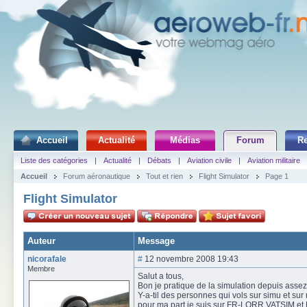
Accueil
Actualité
Médias
Forum
R
Liste des catégories
|
Actualité
|
Débats
|
Aviation civile
|
Aviation militaire
Accueil
Forum aéronautique
Tout et rien
Flight Simulator
Page 1
Flight Simulator
Auteur
Message
nicorafale
#
12 novembre 2008 19:43
Membre
Salut a tous,
Bon je pratique de la simulation depuis assez 
Y-a-til des personnes qui vols sur simu et sur
pour ma part je suis sur FR-LORR,VATSIM et Ne