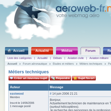
Accueil
Actualité
Médias
Forum
R
Liste des catégories
|
Actualité
|
Débats
|
Aviation civile
|
Aviation militaire
Accueil
Forum aéronautique
Etudes et métiers
Métiers techniques
Pa
Métiers techniques
Auteur
Message
eastwood
#
14 juin 2006 21:21
Membre
Bonjour,
Inscrit le 14/06/2006
Actuellement technicien de maintenance en TV
1 message posté
(surtout hélicoptères).
Je recherche des personnes de la profession