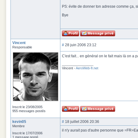
PS: évite de donner ton adresse comme ça, si 
Bye
Vincent
#
28 juin 2006 23:12
Responsable
C'est fait... en général on le fait mais là on a p
_________________
Vincent -
AeroWeb-fr.net
Inscrit le 23/08/2005
955 messages postés
kevin05
#
18 juillet 2006 20:36
Membre
il n'y aurait pas d'autre personne que =FR=Ea
Inscrit le 17/07/2006
1 message posté