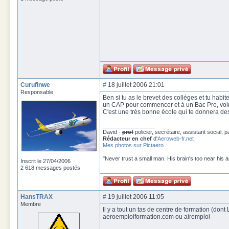
Curufinwe
#
18 juillet 2006 21:01
Responsable
Ben si tu as le brevet des collèges et tu hab
un CAP pour commencer et à un Bac Pro, voir
C'est une très bonne école qui te donnera d
_________________
David -
prof
policier, secrétaire, assistant social, 
Rédacteur en chef
d'
Aeroweb-fr.net
Mes photos sur Pictaero
"Never trust a small man. His brain's too near his 
Inscrit le 27/04/2006
2 618 messages postés
HansTRAX
#
19 juillet 2006 11:05
Membre
Il y a tout un tas de centre de formation (dont
aeroemploiformation.com ou airemploi