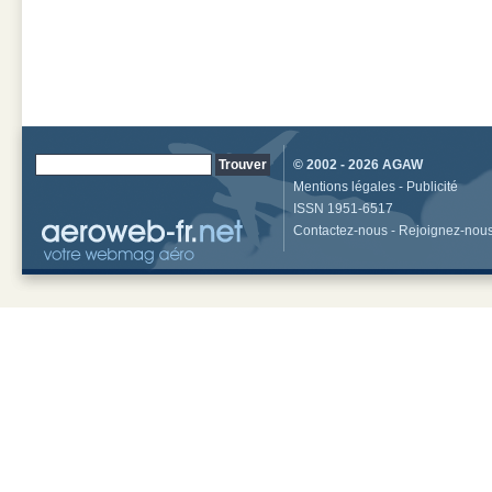
© 2002 - 2026
AGAW
Mentions légales
-
Publicité
ISSN 1951-6517
Contactez-nous
-
Rejoignez-nou