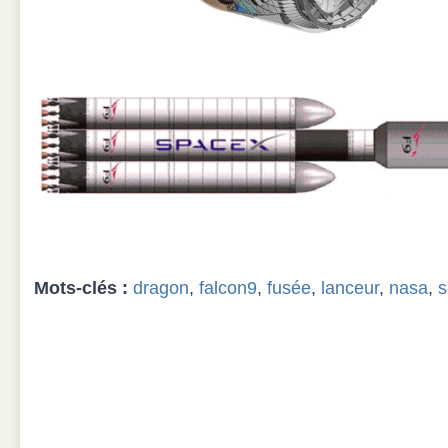
Mots-clés :
dragon
,
falcon9
,
fusée
,
lanceur
,
nasa
,
s