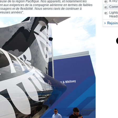
KTR2
euse de la région Pacifique. Nos appareils, et notamment les
Sunrise a
nt aux exigences de la compagnie aérienne en termes de faibles
de 24 heu
Comm
passagers et de flexibilité. Nous serons ravis de continuer à
breuses années".
Light
Heads
Rejoin