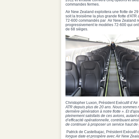
2011 et ensuite converti cinq options et deu
commandes fermes.
Air New Zealand exploitera une flotte de 29
soit la troisième la plus grande flotte d'AT
72-600 commandés par Air New Zealand r
progressivement le modèles 72-600 qui ont
de 68 sièges.
Christopher Luxon, Président Exécutif d’Ai
ATR depuis plus de 20 ans. Nous sommes rav
dernière génération à notre flotte ». Et d'a
pleinement satisfaits de ces avions, autan
d’efficacité opérationnelle, contribuant ain
de continuer à proposer un service haut d
Patrick de Castelbajac, Président Exécutif d
longue date et prospère avec Air New Zeala