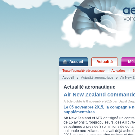
Accueil
Actualité
Méd
Toute l'actualité aéronautique
|
Actualités
|
B
Accueil
Actualité aéronautique
Air New 
Actualité aéronautique
Air New Zealand commande
Article publié le 8 novembre 2015 par David Dag
Le 05 novembre 2015, la compagnie n
supplémentaires.
Air New Zealand et ATR ont signé un contrat
de 15 avions turbopropulseurs, des ATR 7
est estimée à près de 375 millions de doll
nationale néo-zélandaise avait déjà achet