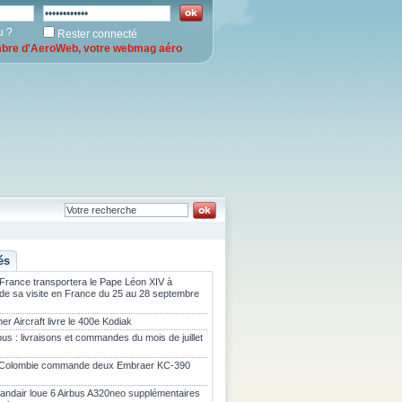
u ?
Rester connecté
re d'AeroWeb, votre webmag aéro
és
 France transportera le Pape Léon XIV à
 de sa visite en France du 25 au 28 septembre
er Aircraft livre le 400e Kodiak
bus : livraisons et commandes du mois de juillet
 Colombie commande deux Embraer KC-390
landair loue 6 Airbus A320neo supplémentaires