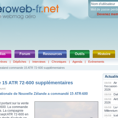
Mot de passe perd
Devenez memb
ias
Forum
Ressources
Outils
Histoire
rèves
|
Dépêches
|
Interviews
|
Chroniques
|
Agenda
|
Evénements
Zealand commande 15 ATR 72-600 supplémentaires
Actualit
 15 ATR 72-600 supplémentaires
Air
08/08
l’occasion
ouret
2026
ationale de Nouvelle Zélande a commandé 15 ATR-600
Dah
08/08
Air
08/08
2026
 portant sur la vente
6-600. La commande
La
06/08
ars. La compagnie
Millennium
é sept ATR 72-600 en
Ice
06/08