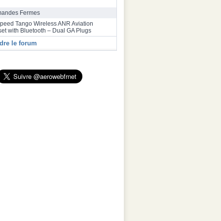
rrive à Toulouse après un vol record de plus
res depuis Melbourne
andes Fermes
speed Tango Wireless ANR Aviation
et with Bluetooth – Dual GA Plugs
dre le forum