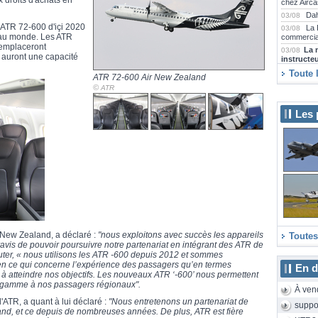
x droits d'achats en
chez Airca
Dah
03/08
 ATR 72-600 d'içi 2020
La 
03/08
R au monde. Les ATR
commercia
emplaceront
La 
03/08
 auront une capacité
instructe
Emi
30/07
Toute 
ATR 72-600 Air New Zealand
villes fran
©
ATR
Air
30/07
et attend 
Les 
Tra
30/07
Saint-Sau
Far
30/07
Airbus A2
Emi
29/07
collection
La 
29/07
2000D rén
Emb
29/07
Praetor 5
SAS
29/07
r New Zealand, a déclaré :
"nous exploitons avec succès les appareils
long-courr
Toutes
is de pouvoir poursuivre notre partenariat en intégrant des ATR de
Air
29/07
jouter, « nous utilisons les ATR -600 depuis 2012 et sommes
E175 neuf
t en ce qui concerne l’expérience des passagers qu’en termes
En d
Air
29/07
si à atteindre nos objectifs. Les nouveaux ATR ‘-600’ nous permettent
Camdebor
e gamme à nos passagers régionaux".
À ven
Le 
28/07
'ATR, a quant à lui déclaré :
"Nous entretenons un partenariat de
Aeroscopi
suppo
nd, et ce depuis de nombreuses années. De plus, ATR est fière
Le 
28/07