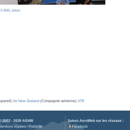
 72-600
,
avion
ppareil)
,
Air New Zealand
(Compagnie aérienne)
,
ATR
© 2002 - 2026
AGAW
Suivez AeroWeb sur les réseaux :
Mentions légales
-
Publicité
Facebook