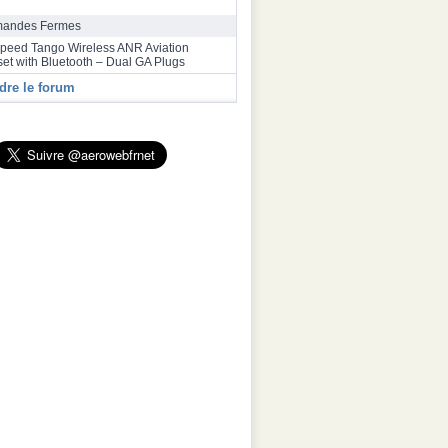
bus a inauguré une deuxième ligne
ge final de la famille A320 à Toulouse
andes Fermes
speed Tango Wireless ANR Aviation
et with Bluetooth – Dual GA Plugs
dre le forum