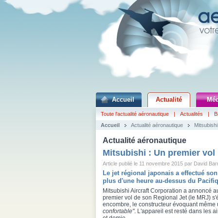
Accueil
Actualité
Méd
Toute l'actualité aéronautique
|
Actualités
|
B
Accueil
Actualité aéronautique
Mitsubishi
Actualité aéronautique
Mitsubishi : Un premier vol
Article publié le 11 novembre 2015 par David Bar
Le jet régional japonais a effectué so
plus d'une heure au-dessus du Pacifi
Mitsubishi Aircraft Corporation a annoncé a
premier vol de son Regional Jet (le MRJ) s'
encombre, le constructeur évoquant même 
confortable"
. L'appareil est resté dans les 