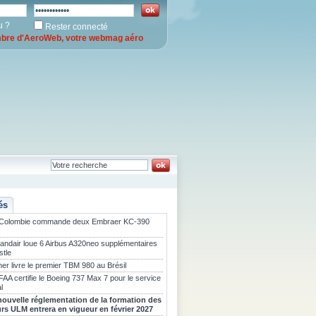
u ?
Rester connecté
re d'AeroWeb, votre webmag aéro
és
 Colombie commande deux Embraer KC-390
landair loue 6 Airbus A320neo supplémentaires
stle
er livre le premier TBM 980 au Brésil
FAA certifie le Boeing 737 Max 7 pour le service
l
nouvelle réglementation de la formation des
urs ULM entrera en vigueur en février 2027