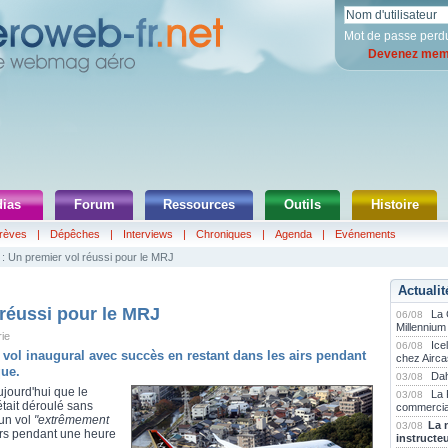
Mot de passe perd
Devenez memb
ias
Forum
Ressources
Outils
Histoire
rèves
|
Dépêches
|
Interviews
|
Chroniques
|
Agenda
|
Evénements
 : Un premier vol réussi pour le MRJ
Actualit
 réussi pour le MRJ
La
06/08
Millennium
rie
Ice
06/08
n vol inaugural avec succès en restant dans les airs pendant
chez Airca
que.
Dah
03/08
ujourd'hui que le
La 
03/08
était déroulé sans
commercia
un vol
"extrêmement
La 
03/08
airs pendant une heure
instructe