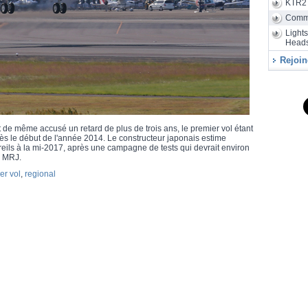
KTR2
Air
28/07
d'assembla
Comm
Light
Heads
Rejoin
de même accusé un retard de plus de trois ans, le premier vol étant
 dès le début de l'année 2014. Le constructeur japonais estime
eils à la mi-2017, après une campagne de tests qui devrait environ
du MRJ.
er vol
,
regional