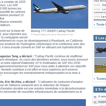
chez Airca
ns à compter de 2025
cisco. Les SAF
Dah
03/08
80 000 tonnes les
La 
03/08
 quantité de carbone
commercia
n arbres pendant 10
La 
03/08
tive
instructe
alliance oneworld,
Emi
30/07
Toute 
ndateurs.
villes fran
ccord sur la base de
Boeing 777-300ER Cathay Pacific
Air
30/07
1, pour répondre aux
©
et attend 
David Dagouret pour Aeroweb-fr.net
ar la compagnie seront
Les 
Tra
30/07
tuellement en cours de développement à Riverbank, en Californie.
Saint-Sau
 pour produire de l'hydrogène cellulosique et le combinera avec des
Far
30/07
 Il sera ensuite converti en SAF en utilisant une hydroélectricité
Airbus A2
Emi
29/07
ugustus Tang, a déclaré :
"Cathay Pacific continue de réaffirmer
collection
ent climatique. Au cours des dernières années, nous avons annoncé
La 
29/07
et notre objectif d'atteindre 10 % d'utilisation de SAF d'ici 2030.
2000D rén
approvisionnement en SAF pour nous aider à atteindre ces objectifs.
Emb
29/07
metis contribue à cet effort et nous espérons qu'il enverra
Praetor 5
our encourager les investissements indispensables et la mise à
SAS
29/07
"
long-courr
Toutes
tis, Eric McAfee, a déclaré
:
"L’utilisation du carburant d'aviation
Air
29/07
as de l'alliance oneworld vers la réduction de l'impact
E175 neuf
 d'aviation durable est une solution immédiate à la décarbonisation
En d
Air
29/07
ns nécessiter de nouvelles infrastructures de ravitaillement ou le
Camdebor
À ven
Le 
28/07
Aeroscopi
suppo
Le 
28/07