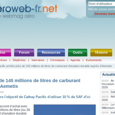
Mot de passe perd
Devenez memb
ias
Forum
Ressources
Outils
Histoire
rèves
|
Dépêches
|
Interviews
|
Chroniques
|
Agenda
|
Evénements
ific achète près de 145 millions de litres de carburant d'aviation durable auprès d'Aemetis
Actualit
e 145 millions de litres de carburant
Air
08/08
l’occasion
'Aemetis
2026
ret
Dah
08/08
rs l'objectif de Cathay Pacific d'utiliser 10 % de SAF d'ici
Air
08/08
2026
La
06/08
 accord d’achat avec
Millennium
llions de litres (ou 38
Ice
06/08
t d'aviation durable