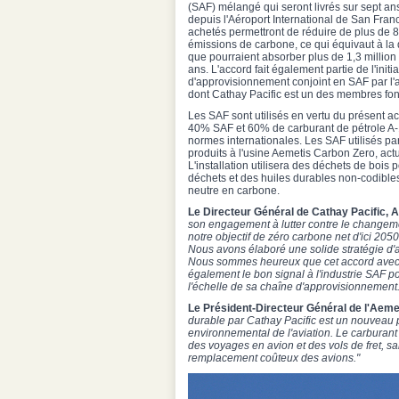
(SAF) mélangé qui seront livrés sur sept a
depuis l'Aéroport International de San Fran
achetés permettront de réduire de plus de 
émissions de carbone, ce qui équivaut à la
que pourraient absorber plus de 1,3 millio
ans. L'accord fait également partie de l'initia
d'approvisionnement conjoint en SAF par l'
dont Cathay Pacific est un des membres fo
Les SAF sont utilisés en vertu du présent a
40% SAF et 60% de carburant de pétrole A-
normes internationales. Les SAF utilisés p
produits à l'usine Aemetis Carbon Zero, ac
L'installation utilisera des déchets de bois
déchets et des huiles durables non-codibles.
neutre en carbone.
Le Directeur Général de Cathay Pacific, A
son engagement à lutter contre le changem
notre objectif de zéro carbone net d'ici 2050 
Nous avons élaboré une solide stratégie d'
Nous sommes heureux que cet accord avec Ae
également le bon signal à l'industrie SAF p
l'échelle de sa chaîne d'approvisionnement.
Le Président-Directeur Général de l'Aeme
durable par Cathay Pacific est un nouveau p
environnemental de l'aviation. Le carburant
des voyages en avion et des vols de fret, sa
remplacement coûteux des avions."