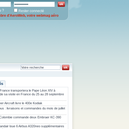
u ?
Rester connecté
re d'AeroWeb, votre webmag aéro
és
 France transportera le Pape Léon XIV à
 de sa visite en France du 25 au 28 septembre
er Aircraft livre le 400e Kodiak
bus : livraisons et commandes du mois de juillet
 Colombie commande deux Embraer KC-390
landair loue 6 Airbus A320neo supplémentaires