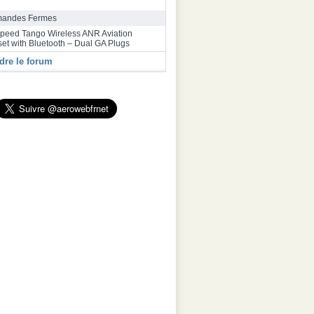
rrive à Toulouse après un vol record de plus
res depuis Melbourne
andes Fermes
speed Tango Wireless ANR Aviation
et with Bluetooth – Dual GA Plugs
dre le forum