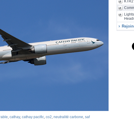
KTR2
Sunrise a
de 24 heu
Comm
Light
Heads
Rejoin
rable
,
cathay
,
cathay pacific
,
co2
,
neutralité carbone
,
saf