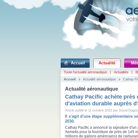
Accueil
Actualité
Méd
Toute l'actualité aéronautique
|
Actualités
|
B
Accueil
Actualité aéronautique
Cathay Pac
Actualité aéronautique
Cathay Pacific achète près d
d'aviation durable auprès d
Article publié le 11 octobre 2022 par David Dagou
Il s'agit d'une étape supplémentaire ve
2030.
Cathay Pacific a annoncé la signature d'un
Aemetis pour la fourniture de près de 145 mi
millions de gallons américains) de carburan