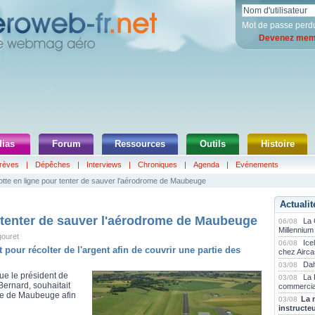
Mot de passe perd
Devenez memb
ias
Forum
Ressources
Outils
Histoire
rèves
|
Dépêches
|
Interviews
|
Chroniques
|
Agenda
|
Evénements
tte en ligne pour tenter de sauver l'aérodrome de Maubeuge
Actualit
 tenter de sauver l'aérodrome de Maubeuge
La
06/08
Millennium
gouret
Ice
06/08
t pour récolter de l'argent afin de couvrir une partie des
chez Airca
Dah
03/08
e le président de
La 
03/08
ernard, souhaitait
commercia
ome de Maubeuge afin
La 
03/08
instructe