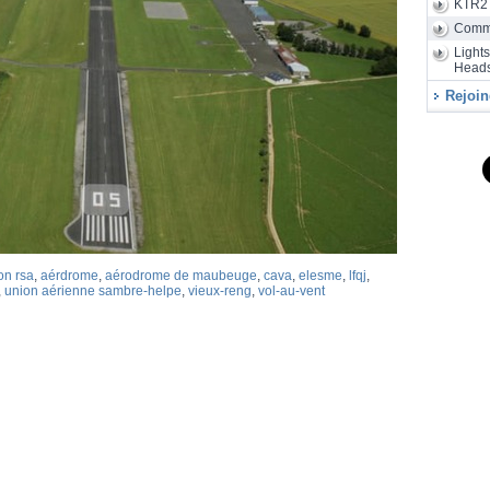
KTR2
Air
28/07
d'assembla
Comm
Light
Heads
Rejoin
on rsa
,
aérdrome
,
aérodrome de maubeuge
,
cava
,
elesme
,
lfqj
,
,
union aérienne sambre-helpe
,
vieux-reng
,
vol-au-vent