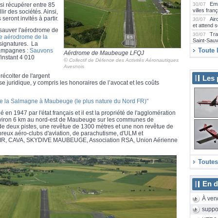
Emi
i récupérer entre 85
30/07
villes fran
ir des sociétés. Ainsi,
seront invités à partir.
Air
30/07
et attend 
 sauver l'aérodrome de
Tra
30/07
re aérodrome de la
Saint-Sau
signatures. La
Far
30/07
Toute 
Campagnes :
Sauvons
Aérdrome de Maubeuge LFQJ
Airbus A2
instant 4 010
©
Collectif de Défence des Activités Aéronautiques
Emi
29/07
Avesnois
collection
récolter de l'argent
Les 
La 
29/07
se juridique, y compris les honoraires de l’avocat et les coûts
2000D rén
Emb
29/07
e la Salmagne à Maubeuge (le plus nature du Nord FR)"
Praetor 5
SAS
29/07
n 1947 par l'état français et il est la propriété de l'agglomération
long-courr
nviron 6 km au nord-est de Maubeuge sur les communes de
Air
29/07
de deux pistes, une revêtue de 1300 mètres et une non revêtue de
E175 neuf
eux aéro-clubs d'aviation, de parachutisme, d'ULM et
AIR, CAVA, SKYDIVE MAUBEUGE, Association RSA, Union Aérienne
Air
29/07
Camdebor
Le 
28/07
Aeroscopi
Toutes
Le 
28/07
Sunrise a
de 24 heu
En d
eas
28/07
Strasbourg
À ven
La 
28/07
suppo
cet hiver 