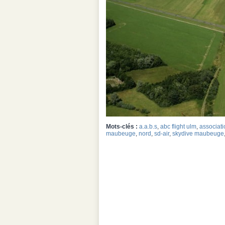
Mots-clés :
a.a.b.s
,
abc flight ulm
,
associati
maubeuge
,
nord
,
sd-air
,
skydive maubeuge