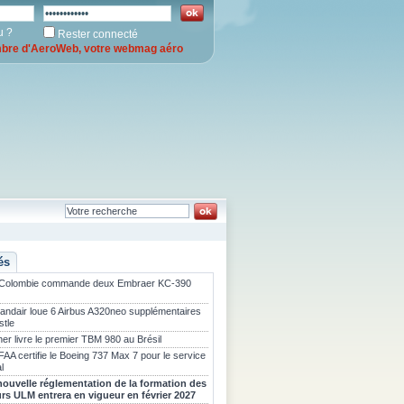
u ?
Rester connecté
re d'AeroWeb, votre webmag aéro
és
 Colombie commande deux Embraer KC-390
landair loue 6 Airbus A320neo supplémentaires
stle
er livre le premier TBM 980 au Brésil
FAA certifie le Boeing 737 Max 7 pour le service
l
nouvelle réglementation de la formation des
urs ULM entrera en vigueur en février 2027