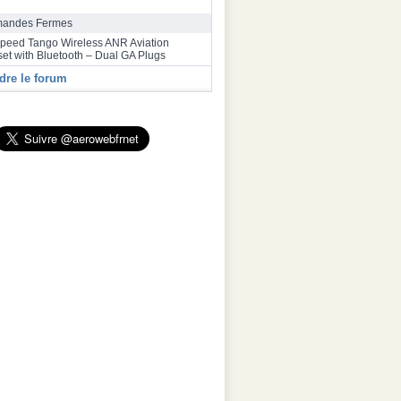
bus a inauguré une deuxième ligne
ge final de la famille A320 à Toulouse
andes Fermes
speed Tango Wireless ANR Aviation
et with Bluetooth – Dual GA Plugs
dre le forum