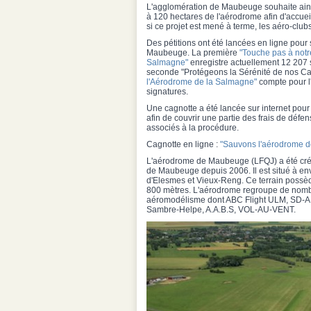
L'agglomération de Maubeuge souhaite ains
à 120 hectares de l'aérodrome afin d'accueill
si ce projet est mené à terme, les aéro-clubs 
Des pétitions ont été lancées en ligne pour
Maubeuge. La première
"Touche pas à not
Salmagne"
enregistre actuellement 12 207 
seconde "Protégeons la Sérénité de nos 
l'Aérodrome de la Salmagne"
compte pour l'
signatures.
Une cagnotte a été lancée sur internet pour 
afin de couvrir une partie des frais de défen
associés à la procédure.
Cagnotte en ligne :
"Sauvons l'aérodrome d
L'aérodrome de Maubeuge (LFQJ) a été créé e
de Maubeuge depuis 2006. Il est situé à e
d'Elesmes et Vieux-Reng. Ce terrain possè
800 mètres. L'aérodrome regroupe de nombr
aéromodélisme dont ABC Flight ULM, SD-
Sambre-Helpe, A.A.B.S, VOL-AU-VENT.