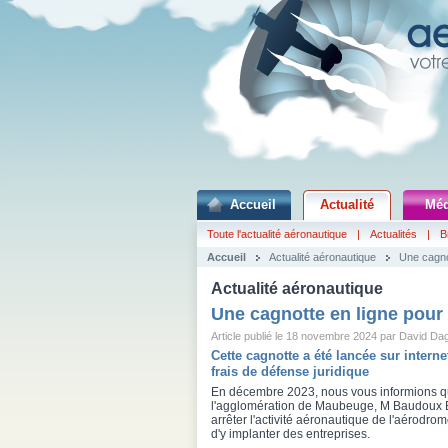
Accueil
Actualité
Méd
Toute l'actualité aéronautique
|
Actualités
|
B
Accueil
Actualité aéronautique
Une cagno
Actualité aéronautique
Une cagnotte en ligne pour
Article publié le 18 novembre 2024 par David Da
Cette cagnotte a été lancée sur interne
frais de défense juridique
En décembre 2023, nous vous informions qu
l'agglomération de Maubeuge, M Baudoux B
arrêter l'activité aéronautique de l'aérodr
d'y implanter des entreprises.