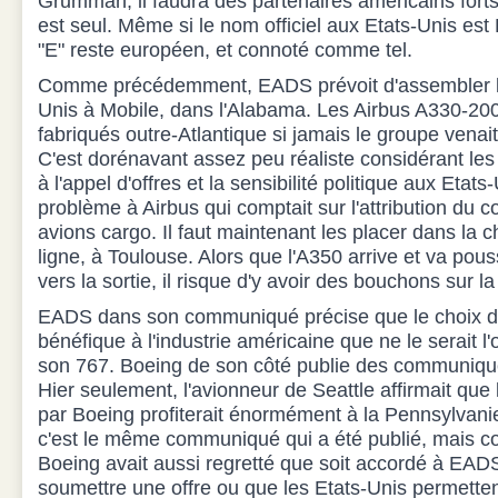
Grumman, il faudra des partenaires américains for
est seul. Même si le nom officiel aux Etats-Unis es
"E" reste européen, et connoté comme tel.
Comme précédemment, EADS prévoit d'assembler l
Unis à Mobile, dans l'Alabama. Les Airbus A330-20
fabriqués outre-Atlantique si jamais le groupe venait
C'est dorénavant assez peu réaliste considérant le
à l'appel d'offres et la sensibilité politique aux Etat
problème à Airbus qui comptait sur l'attribution du co
avions cargo. Il faut maintenant les placer dans la 
ligne, à Toulouse. Alors que l'A350 arrive et va pouss
vers la sortie, il risque d'y avoir des bouchons sur 
EADS dans son communiqué précise que le choix de 
bénéfique à l'industrie américaine que ne le serait l
son 767. Boeing de son côté publie des communiqués
Hier seulement, l'avionneur de Seattle affirmait que l
par Boeing profiterait énormément à la Pennsylvanie.
c'est le même communiqué qui a été publié, mais co
Boeing avait aussi regretté que soit accordé à EAD
soumettre une offre ou que les Etats-Unis permette