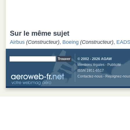
Sur le même sujet
Airbus
(Constructeur)
,
Boeing
(Constructeur)
,
EAD
© 2002 - 2026
AGAW
Mentions légales
-
Publicité
ISSN 1951-6517
Contactez-nous
-
Rejoignez-nou