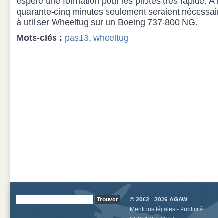
espère une formation pour les pilotes très rapide. A 
quarante-cinq minutes seulement seraient nécessair
à utiliser Wheeltug sur un Boeing 737-800 NG.
Mots-clés :
pas13
,
wheeltug
© 2002 - 2026
AGAW
Mentions légales
-
Publicité