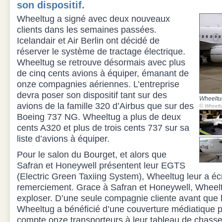
son dispositif.
Wheeltug a signé avec deux nouveaux
clients dans les semaines passées.
Icelandair et Air Berlin ont décidé de
réserver le système de tractage électrique.
Wheeltug se retrouve désormais avec plus
de cinq cents avions à équiper, émanant de
onze compagnies aériennes. L’entreprise
devra poser son dispositif tant sur des
Wheeltu
avions de la famille 320 d’Airbus que sur des
©
Wheelt
Boeing 737 NG. Wheeltug a plus de deux
cents A320 et plus de trois cents 737 sur sa
liste d’avions à équiper.
Pour le salon du Bourget, et alors que
Safran et Honeywell présentent leur EGTS
(Electric Green Taxiing System), Wheeltug leur a écr
remerciement. Grace à Safran et Honeywell, Wheelt
exploser. D’une seule compagnie cliente avant que 
Wheeltug a bénéficié d’une couverture médiatique p
compte onze transporteurs à leur tableau de chass