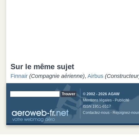
Sur le même sujet
Finnair
(Compagnie aérienne)
,
Airbus
(Constructeur
© 2002 - 2026
AGAW
Mentions légales
-
Publicité
ISSN 1951-6517
Contactez-nous
-
Rejoignez-nou