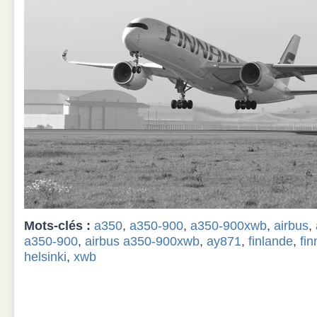
Mots-clés :
a350
,
a350-900
,
a350-900xwb
,
airbus
,
a350-900
,
airbus a350-900xwb
,
ay871
,
finlande
,
fin
helsinki
,
xwb