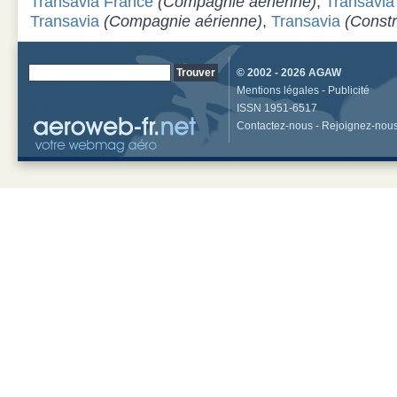
Transavia France
(Compagnie aérienne)
,
Transavia
Transavia
(Compagnie aérienne)
,
Transavia
(Constr
© 2002 - 2026
AGAW
Mentions légales
-
Publicité
ISSN 1951-6517
Contactez-nous
-
Rejoignez-nou