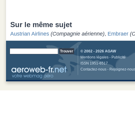
Sur le même sujet
Austrian Airlines
(Compagnie aérienne)
,
Embraer
(C
© 2002 - 2026
AGAW
Mentions légales
-
Publicité
ISSN 1951-6517
Contactez-nous
-
Rejoignez-nou