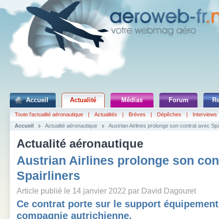
Accueil
Actualité
Médias
Forum
R
Toute l'actualité aéronautique
|
Actualités
|
Brèves
|
Dépêches
|
Interviews
Accueil
Actualité aéronautique
Austrian Airlines prolonge son contrat avec Spa
Actualité aéronautique
Austrian Airlines prolonge son con
Spairliners
Article publié le 14 janvier 2022 par David Dagouret
Ce contrat porte sur le support équipement
compagnie autrichienne.