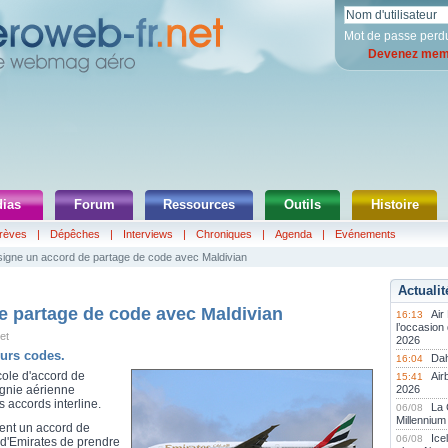
Mot de passe perd
Devenez memb
ias
Forum
Ressources
Outils
Histoire
rèves
|
Dépêches
|
Interviews
|
Chroniques
|
Agenda
|
Evénements
signe un accord de partage de code avec Maldivian
Actualit
e partage de code avec Maldivian
Air
16:13
l’occasion
et
2026
eurs codes.
Dah
16:04
cole d'accord de
Air
15:41
gnie aérienne
2026
 accords interline.
La
06/08
Millennium
ent un accord de
Ice
06/08
 d'Emirates de prendre