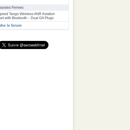
rrive à Toulouse après un vol record de plus
res depuis Melbourne
andes Fermes
speed Tango Wireless ANR Aviation
et with Bluetooth – Dual GA Plugs
dre le forum