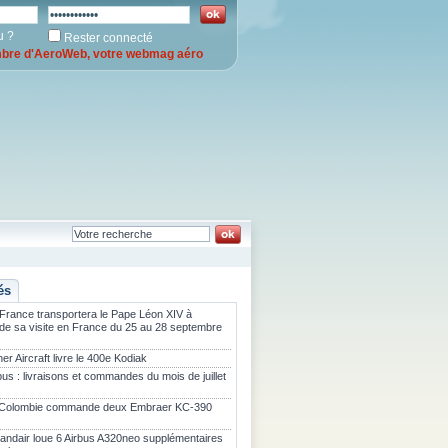
u ?
Rester connecté
re d'AeroWeb, votre webmag aéro
és
 France transportera le Pape Léon XIV à
 de sa visite en France du 25 au 28 septembre
er Aircraft livre le 400e Kodiak
bus : livraisons et commandes du mois de juillet
 Colombie commande deux Embraer KC-390
landair loue 6 Airbus A320neo supplémentaires