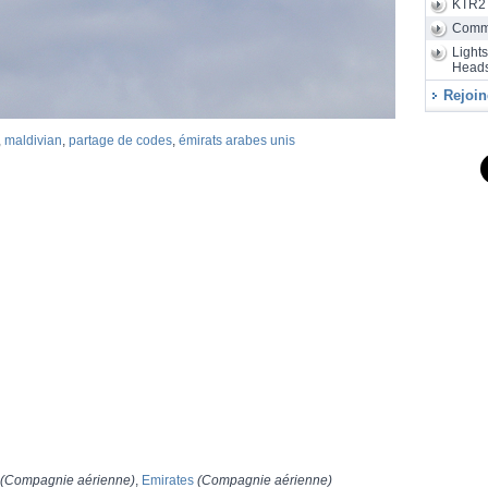
KTR2
Sunrise a
de 24 heu
Comm
Light
Heads
Rejoin
,
maldivian
,
partage de codes
,
émirats arabes unis
(Compagnie aérienne)
,
Emirates
(Compagnie aérienne)