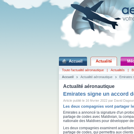
Accueil
Actualité
Méd
Toute l'actualité aéronautique
|
Actualités
|
B
Accueil
Actualité aéronautique
Emirates 
Actualité aéronautique
Emirates signe un accord d
Article publié le 16 février 2022 par David Dagour
Les deux compagnies vont partager l
Emirates a annoncé la signature d'un proto
partage de codes avec Maldivian, la compa
nationale des Maldives pour développer des
Les deux compagnies examinent actuellem
partage de codes, qui permettra aux clients