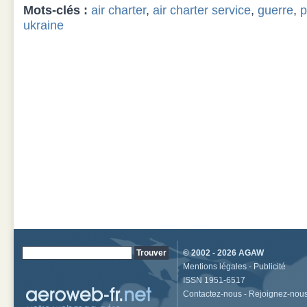
Mots-clés :
air charter
,
air charter service
,
guerre
,
p
ukraine
© 2002 - 2026
AGAW
Mentions légales
-
Publicité
ISSN 1951-6517
Contactez-nous
-
Rejoignez-nou