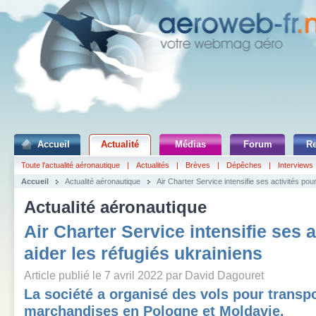
Accueil
Actualité
Médias
Forum
R
Toute l'actualité aéronautique
|
Actualités
|
Brèves
|
Dépêches
|
Interviews
Accueil
Actualité aéronautique
Air Charter Service intensifie ses activités pou
Actualité aéronautique
Air Charter Service intensifie ses a
aider les réfugiés ukrainiens
Article publié le 7 avril 2022 par David Dagouret
La société a organisé des vols pour transp
marchandises en Pologne et Moldavie.