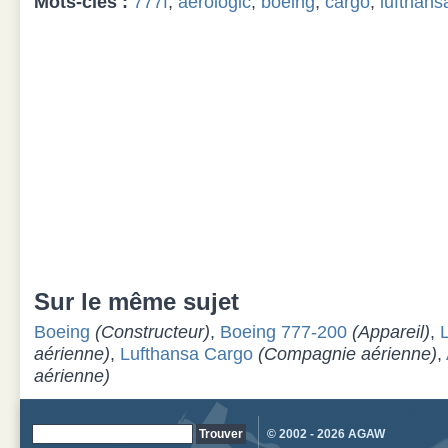
Mots-clés :
777f
,
aerologic
,
boeing
,
cargo
,
lufthans
Sur le même sujet
Boeing
(Constructeur)
,
Boeing 777-200
(Appareil)
,
aérienne)
,
Lufthansa Cargo
(Compagnie aérienne)
,
aérienne)
© 2002 - 2026
AGAW