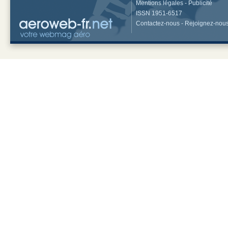
Mentions légales
-
Publicité
ISSN 1951-6517
Contactez-nous
-
Rejoignez-nou