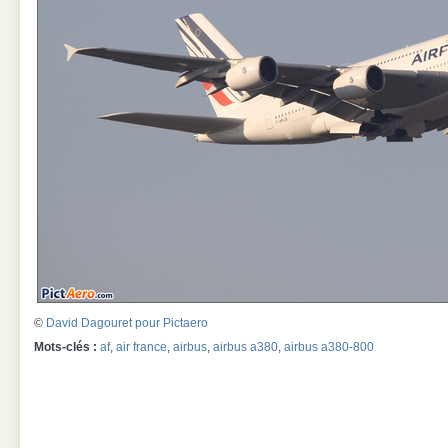
©
David Dagouret pour Pictaero
Mots-clés :
af
,
air france
,
airbus
,
airbus a380
,
airbus a380-800