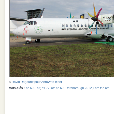
©
David Dagouret pour AeroWeb-fr.net
Mots-clés :
72-600
,
atr
,
atr 72
,
atr 72-600
,
farnborough 2012
,
i am the atr