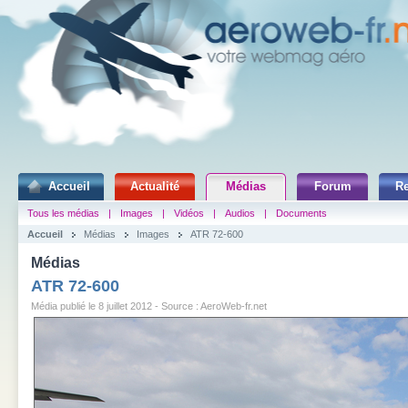
Accueil
Actualité
Médias
Forum
R
Tous les médias
|
Images
|
Vidéos
|
Audios
|
Documents
Accueil
Médias
Images
ATR 72-600
Médias
ATR 72-600
Média publié le 8 juillet 2012 - Source : AeroWeb-fr.net