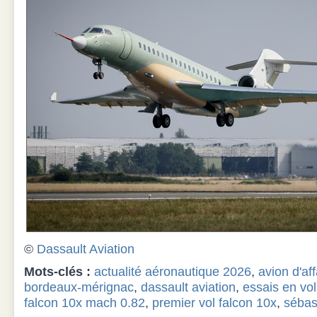
©
Dassault Aviation
Mots-clés :
actualité aéronautique 2026
,
avion d'aff
bordeaux-mérignac
,
dassault aviation
,
essais en vol
falcon 10x mach 0.82
,
premier vol falcon 10x
,
sébas