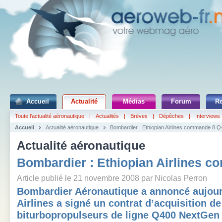
Accueil
Actualité
Médias
Forum
R
Toute l'actualité aéronautique
|
Actualités
|
Brèves
|
Dépêches
|
Interviews
Accueil
Actualité aéronautique
Bombardier : Ethiopian Airlines commande 8 
Actualité aéronautique
Bombardier : Ethiopian Airlines 
Article publié le 21 novembre 2008 par Nicolas Perron
Bombardier Aéronautique a annoncé aujour
Airlines a signé un contrat d’acquisition de
biturbopropulseurs de ligne Q400 NextGen 