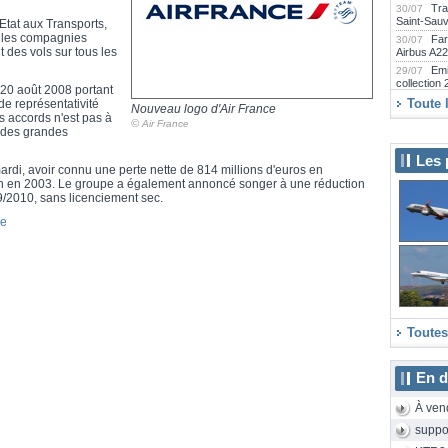
Tra
30/07
Saint-Sau
Etat aux Transports,
 les compagnies
Far
30/07
des vols sur tous les
Airbus A2
Emi
29/07
collection
 20 août 2008 portant
La 
29/07
Toute 
de représentativité
Nouveau logo d'Air France
2000D rén
s accords n'est pas à
©
Air France
s des grandes
Emb
29/07
Praetor 5
Les 
SAS
29/07
rdi, avoir connu une perte nette de 814 millions d'euros en
long-courr
on en 2003. Le groupe a également annoncé songer à une réduction
Air
29/07
9/2010, sans licenciement sec.
E175 neuf
ve
Air
29/07
Camdebor
Le 
28/07
Aeroscopi
Le 
28/07
Sunrise a
de 24 heu
Toutes
eas
28/07
Strasbourg
La 
28/07
cet hiver 
En d
Air
28/07
d'assembla
À ven
Far
24/07
suppo
d'Airbus A