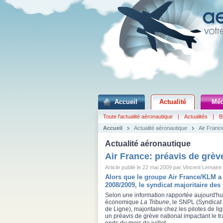
Accueil
Actualité
Méd
Toute l'actualité aéronautique
|
Actualités
|
B
Accueil
Actualité aéronautique
Air France
Actualité aéronautique
Air France: préavis de grève
Article publié le 22 mai 2009 par Vincent Lemaire
Alors que le groupe Air France/KLM a 
2008/2009, le syndicat majoritaire des
Selon une information rapportée aujourd'hui
économique
La Tribune
, le SNPL (Syndicat
de Ligne), majoritaire chez les pilotes de l
un préavis de grève national impactant le t