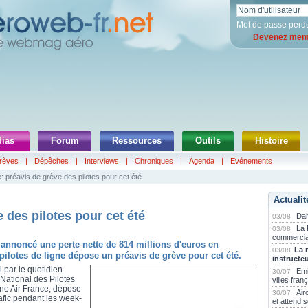
Mot de passe perd
Devenez memb
ias
Forum
Ressources
Outils
Histoire
rèves
|
Dépêches
|
Interviews
|
Chroniques
|
Agenda
|
Evénements
: préavis de grève des pilotes pour cet été
Actualit
 des pilotes pour cet été
Dah
03/08
La 
03/08
commercia
annoncé une perte nette de 814 millions d'euros en
La 
03/08
 pilotes de ligne dépose un préavis de grève pour cet été.
instructe
 par le quotidien
Emi
30/07
 National des Pilotes
villes fran
igne Air France, dépose
Air
30/07
rafic pendant les week-
et attend 