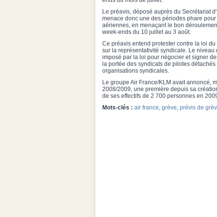
ends du mois de juillet.
Le préavis, déposé auprès du Secrétariat d'
menace donc une des périodes phare pour
aériennes, en menaçant le bon déroulement 
week-ends du 10 juillet au 3 août.
Ce préavis entend protester contre la loi du
sur la représentativité syndicale. Le niveau 
imposé par la loi pour négocier et signer de
la portée des syndicats de pilotes détaché
organisations syndicales.
Le groupe Air France/KLM avait annoncé, ma
2008/2009, une première depuis sa créati
de ses effectifs de 2 700 personnes en 200
Mots-clés :
air france
,
grève
,
prévis de grè