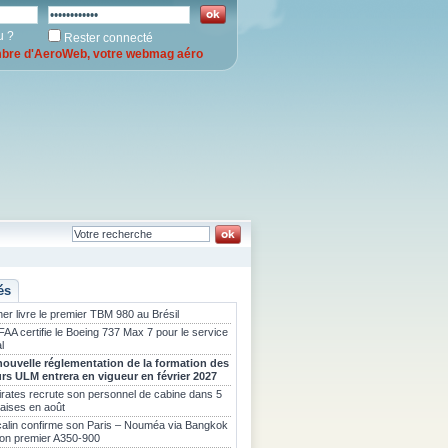
u ?
Rester connecté
re d'AeroWeb, votre webmag aéro
és
er livre le premier TBM 980 au Brésil
FAA certifie le Boeing 737 Max 7 pour le service
l
nouvelle réglementation de la formation des
urs ULM entrera en vigueur en février 2027
rates recrute son personnel de cabine dans 5
çaises en août
calin confirme son Paris – Nouméa via Bangkok
son premier A350-900