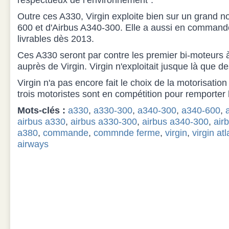
respectueux de l’environnement”.
Outre ces A330, Virgin exploite bien sur un grand 
600 et d'Airbus A340-300. Elle a aussi en command
livrables dès 2013.
Ces A330 seront par contre les premier bi-moteurs à
auprès de Virgin. Virgin n'exploitait jusque là que d
Virgin n'a pas encore fait le choix de la motorisatio
trois motoristes sont en compétition pour remporter
Mots-clés :
a330
,
a330-300
,
a340-300
,
a340-600
,
airbus a330
,
airbus a330-300
,
airbus a340-300
,
air
a380
,
commande
,
commnde ferme
,
virgin
,
virgin atl
airways