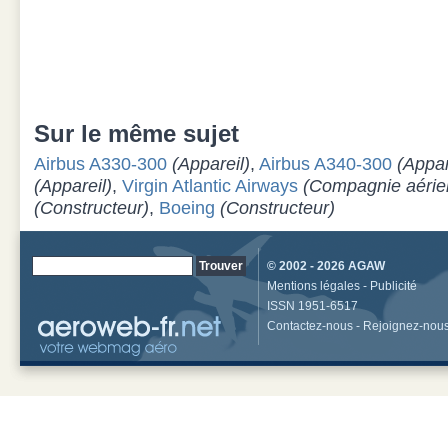
Sur le même sujet
Airbus A330-300
(Appareil)
,
Airbus A340-300
(Appar
(Appareil)
,
Virgin Atlantic Airways
(Compagnie aérie
(Constructeur)
,
Boeing
(Constructeur)
© 2002 - 2026
AGAW
Mentions légales
-
Publicité
ISSN 1951-6517
Contactez-nous
-
Rejoignez-nou