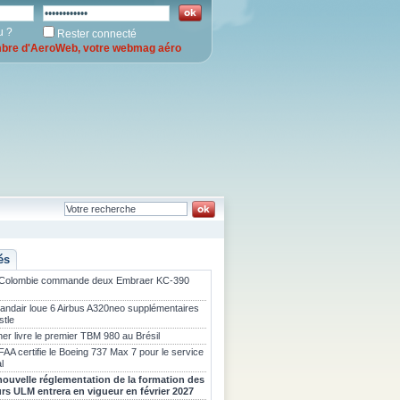
u ?
Rester connecté
re d'AeroWeb, votre webmag aéro
és
 Colombie commande deux Embraer KC-390
landair loue 6 Airbus A320neo supplémentaires
stle
er livre le premier TBM 980 au Brésil
FAA certifie le Boeing 737 Max 7 pour le service
l
nouvelle réglementation de la formation des
urs ULM entrera en vigueur en février 2027