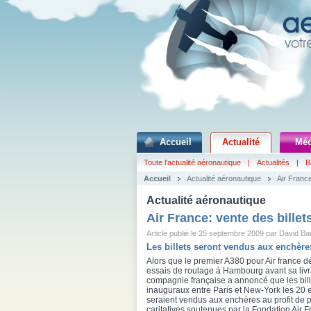
Accueil
Actualité
Méd
Toute l'actualité aéronautique
|
Actualités
|
B
Accueil
Actualité aéronautique
Air France
Actualité aéronautique
Air France: vente des billet
Article publié le 25 septembre 2009 par David Bar
Les billets seront vendus aux enchères
Alors que le premier A380 pour Air france 
essais de roulage à Hambourg avant sa livr
compagnie française a annoncé que les bille
inauguraux entre Paris et New-York les 20
seraient vendus aux enchères au profit de p
caritatives soutenues par la Fondation Air F