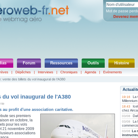
Mot de passe perd
Devenez memb
ias
Forum
Ressources
Outils
Histoire
rèves
|
Dépêches
|
Interviews
|
Chroniques
|
Agenda
|
Evénements
: vente des billets du vol inaugural de l'A380
Actualit
s du vol inaugural de l'A380
La
19:16
Millennium
rie
Ice
18:43
 au profit d'une association caritative.
chez Airca
débute ses premiers
Dah
03/08
aison en octobre, la
La 
03/08
ts pour les vols
commercia
 et 21 novembre 2009
La 
03/08
lusieurs associations
instructe
rance.