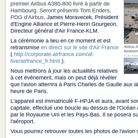
premier Airbus A380-800 livré à partir de
Hambourg. Seront présents Tom Enders,
PDG d'Airbus,
James Moravecek, Président
d'Engine Alliance et Pierre-Henri Gourgeon,
Directeur général d'Air France-KLM.
La cérémonie a lieu en ce moment et est
retransmise
en direct sur le site d'Air France
Airbus A
livrais
(
http://corporate.airfrance.com/af-
©
Air Fra
live/airfrance_fr.html
).
Nous mettrons à jour les actualités relatives
à cet événement, mais on peut déjà révéler
que l'avion atterrira à Paris Charles de Gaulle aux 
heure de Paris.
L'appareil est immatriculé F-HPJA et aura, avant so
capitale, effectué une boucle au dessus de l'Océan 
par le Royaume Uni et les Pays-Bas. Il se posera su
l'aéroport.
Vous pourrez retrouver toutes les photos de l'avion