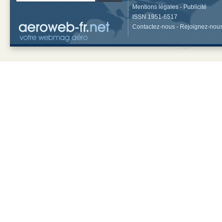
Mentions légales
-
Publicité
ISSN 1951-6517
Contactez-nous
-
Rejoignez-nou