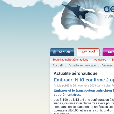
Accueil
Actualité
Méd
Toute l'actualité aéronautique
|
Actualités
|
B
Accueil
Actualité aéronautique
Embraer: 
Actualité aéronautique
Embraer: NIKI confirme 2 o
Article publié le 26 novembre 2009 par Nicolas P
Embarer et le transporteur autrichien
supplémentaires.
Les E-190 de NIKI ont une configuration à 
sièges, ce qui est un chiffre très élevé pour 
comparaison, le transporteur américain Jet 
opérateur d'E-190, utilise une configuratio