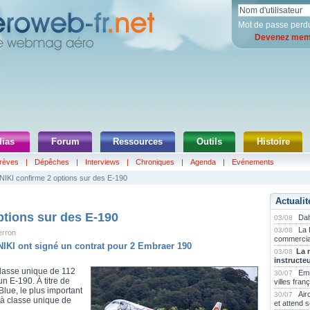
Mot de passe perd
Devenez memb
ias
Forum
Ressources
Outils
Histoire
rèves
|
Dépêches
|
Interviews
|
Chroniques
|
Agenda
|
Evénements
NIKI confirme 2 options sur des E-190
Actualit
ptions sur des E-190
Dah
03/08
La 
03/08
erron
commercia
 NIKI ont signé un contrat pour 2 Embraer 190
La 
03/08
instructe
classe unique de 112
Emi
30/07
un E-190. À titre de
villes fran
Blue, le plus important
Air
30/07
n à classe unique de
et attend 