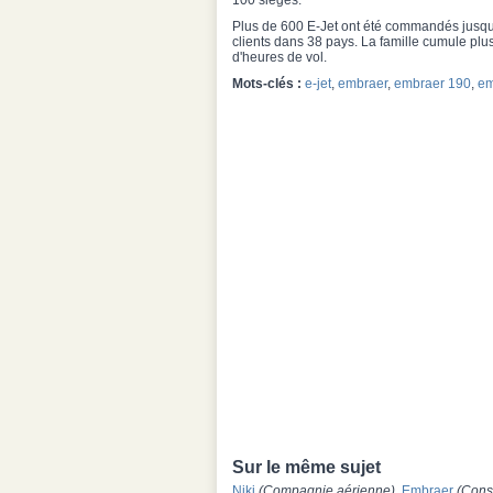
100 sièges.
Plus de 600 E-Jet ont été commandés jusqu
clients dans 38 pays. La famille cumule plus
d'heures de vol.
Mots-clés :
e-jet
,
embraer
,
embraer 190
,
em
Sur le même sujet
Niki
(Compagnie aérienne)
,
Embraer
(Cons