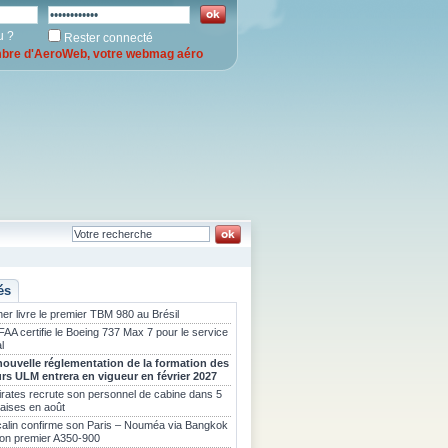
u ?
Rester connecté
re d'AeroWeb, votre webmag aéro
és
er livre le premier TBM 980 au Brésil
FAA certifie le Boeing 737 Max 7 pour le service
l
nouvelle réglementation de la formation des
urs ULM entrera en vigueur en février 2027
rates recrute son personnel de cabine dans 5
çaises en août
calin confirme son Paris – Nouméa via Bangkok
son premier A350-900