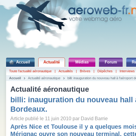
Accueil
Actualité
Médias
Forum
R
Toute l'actualité aéronautique
|
Actualités
|
Brèves
|
Dépêches
|
Interviews
Accueil
Actualité aéronautique
billi: inauguration du nouveau hall à l'aéroport
Actualité aéronautique
billi: inauguration du nouveau hall 
Bordeaux.
Article publié le 11 juin 2010 par David Barrie
Après Nice et Toulouse il y a quelques moi
Mérignac ouvre son nouveau terminal, cette