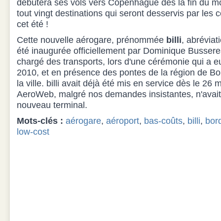
débutera ses vols vers Copenhague dès la fin du mo
tout vingt destinations qui seront desservis par les
cet été !
Cette nouvelle aérogare, prénommée
billi
, abréviat
été inaugurée officiellement par Dominique Busserea
chargé des transports, lors d'une cérémonie qui a eu 
2010, et en présence des pontes de la région de Bo
la ville. billi avait déjà été mis en service dès le 26 
AeroWeb, malgré nos demandes insistantes, n'avait 
nouveau terminal.
Mots-clés :
aérogare
,
aéroport
,
bas-coûts
,
billi
,
bor
low-cost