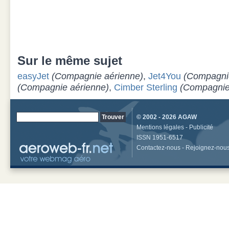
Sur le même sujet
easyJet
(Compagnie aérienne)
,
Jet4You
(Compagni
(Compagnie aérienne)
,
Cimber Sterling
(Compagnie
© 2002 - 2026
AGAW
Mentions légales
-
Publicité
ISSN 1951-6517
Contactez-nous
-
Rejoignez-nou