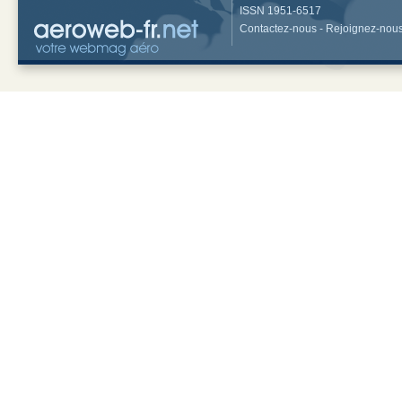
ISSN 1951-6517
Contactez-nous
-
Rejoignez-nou