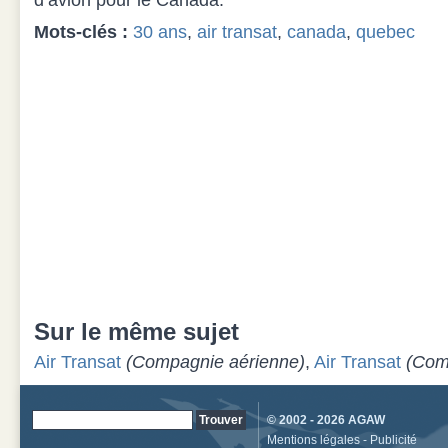
d’avion pour le Canada.
Mots-clés :
30 ans
,
air transat
,
canada
,
quebec
Sur le même sujet
Air Transat
(Compagnie aérienne)
,
Air Transat
(Com
© 2002 - 2026
AGAW
Mentions légales
-
Publicité