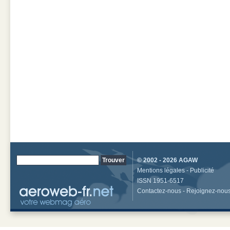
© 2002 - 2026
AGAW
Mentions légales
-
Publicité
ISSN 1951-6517
Contactez-nous
-
Rejoignez-nou