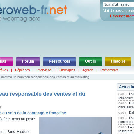
Mot de passe perd
Devenez memb
ias
Forum
Ressources
Outils
Histoire
rèves
|
Dépêches
|
Interviews
|
Chroniques
|
Agenda
|
Evénements
s nomme un nouveau responsable des ventes et du marketing
Actualit
au responsable des ventes et du
La
06/08
Millennium
Ice
06/08
t
chez Airca
 au sein de la compagnie française.
Dah
03/08
La 
03/08
édéric Revol au poste
commercia
La 
03/08
instructe
 de Paris, Frédéric