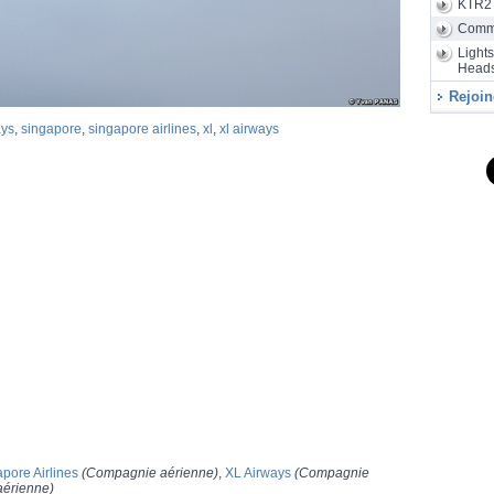
KTR2
Air
28/07
d'assembla
Comm
Light
Heads
Rejoin
ays
,
singapore
,
singapore airlines
,
xl
,
xl airways
pore Airlines
(Compagnie aérienne)
,
XL Airways
(Compagnie
érienne)