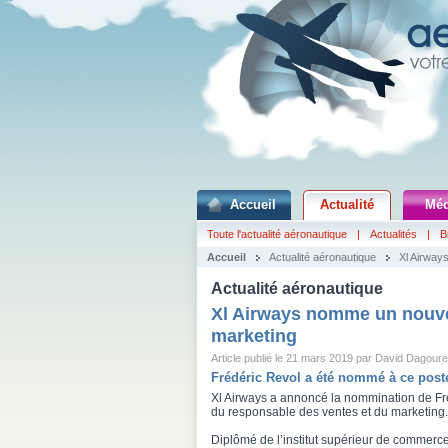
Accueil
Actualité
Méd
Toute l'actualité aéronautique
|
Actualités
|
B
Accueil
Actualité aéronautique
Xl Airway
Actualité aéronautique
Xl Airways nomme un nouve
marketing
Article publié le 21 mars 2019 par David Dagoure
Frédéric Revol a été nommé à ce poste
Xl Airways a annoncé la nommination de Fr
du responsable des ventes et du marketing.
Diplômé de l’institut supérieur de commerce