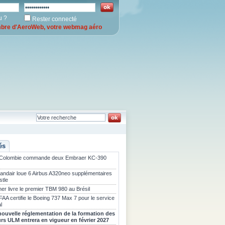
u ?
Rester connecté
re d'AeroWeb, votre webmag aéro
és
 Colombie commande deux Embraer KC-390
landair loue 6 Airbus A320neo supplémentaires
stle
er livre le premier TBM 980 au Brésil
FAA certifie le Boeing 737 Max 7 pour le service
l
nouvelle réglementation de la formation des
urs ULM entrera en vigueur en février 2027