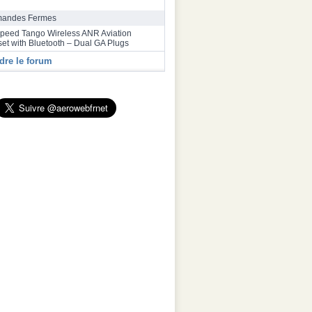
bus a inauguré une deuxième ligne
ge final de la famille A320 à Toulouse
andes Fermes
speed Tango Wireless ANR Aviation
et with Bluetooth – Dual GA Plugs
dre le forum