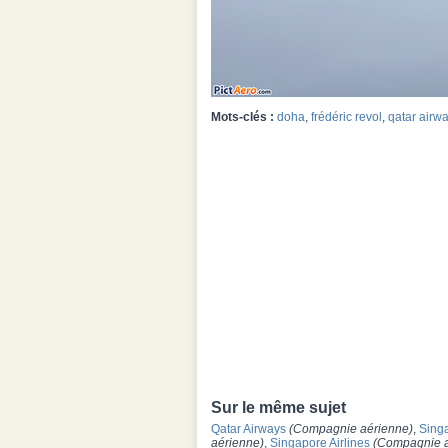
Mots-clés :
doha
,
frédéric revol
,
qatar airw
Sur le même sujet
Qatar Airways
(Compagnie aérienne)
,
Singa
aérienne)
,
Singapore Airlines
(Compagnie a