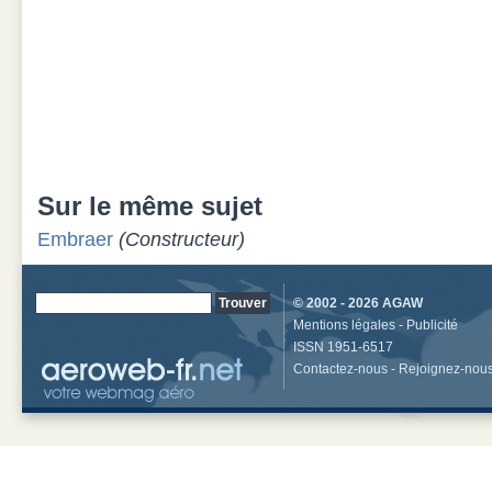
Sur le même sujet
Embraer
(Constructeur)
© 2002 - 2026
AGAW
Mentions légales
-
Publicité
ISSN 1951-6517
Contactez-nous
-
Rejoignez-nou