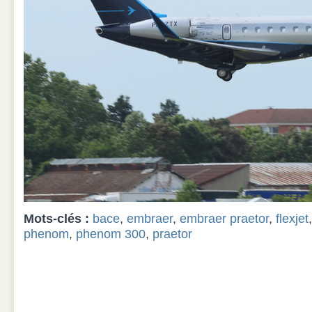
Mots-clés :
bace
,
embraer
,
embraer praetor
,
flexjet
phenom
,
phenom 300
,
praetor