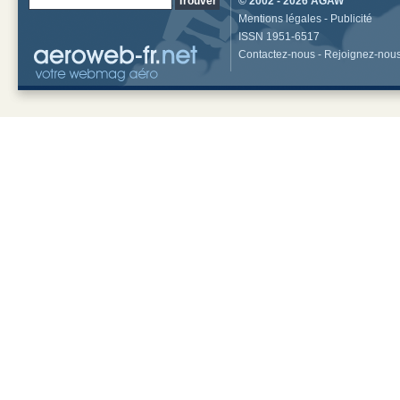
© 2002 - 2026
AGAW
Mentions légales
-
Publicité
ISSN 1951-6517
Contactez-nous
-
Rejoignez-nou