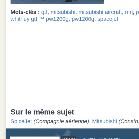
Mots-clés :
gtf
,
mitsubishi
,
mitsubishi aircraft
,
mrj
,
p
whitney gtf ™ pw1200g
,
pw1200g
,
spacejet
Sur le même sujet
SpiceJet
(Compagnie aérienne)
,
Mitsubishi
(Constru