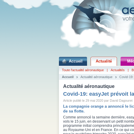
Accueil
Actualité
Méd
Toute l'actualité aéronautique
|
Actualités
|
B
Accueil
Actualité aéronautique
Covid-19: 
Actualité aéronautique
Covid-19: easyJet prévoit la
Article publié le 29 mai 2020 par David Dagouret
La compagnie orange a annoncé le lice
de sa flotte.
Comme annoncé la semaine dernière, easy
vols le 15 juin, en desservant un petit nomb
programme initial comprendra principalemen
au Royaume-Uni et en France. En ce qui co