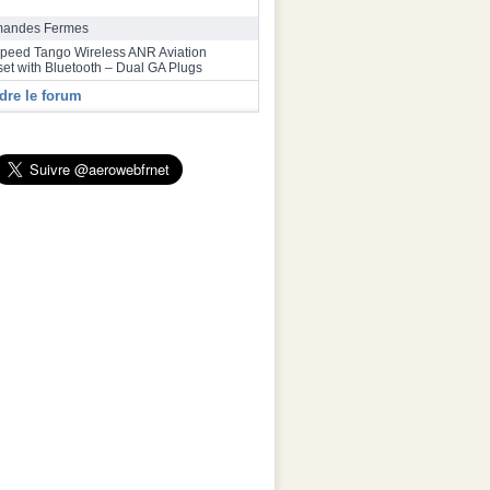
rrive à Toulouse après un vol record de plus
res depuis Melbourne
andes Fermes
speed Tango Wireless ANR Aviation
et with Bluetooth – Dual GA Plugs
dre le forum