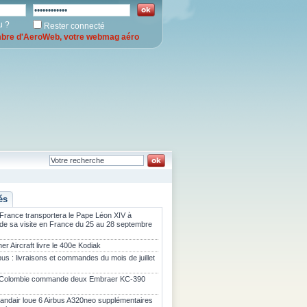
u ?
Rester connecté
re d'AeroWeb, votre webmag aéro
és
 France transportera le Pape Léon XIV à
 de sa visite en France du 25 au 28 septembre
er Aircraft livre le 400e Kodiak
bus : livraisons et commandes du mois de juillet
 Colombie commande deux Embraer KC-390
landair loue 6 Airbus A320neo supplémentaires