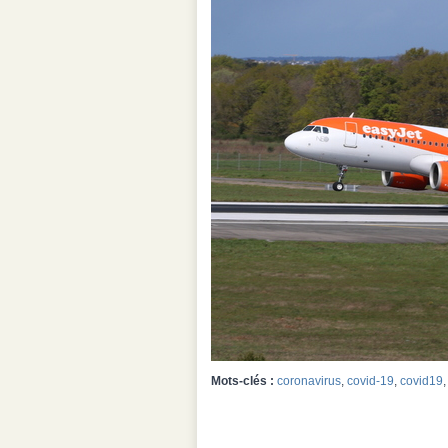
Mots-clés :
coronavirus
,
covid-19
,
covid19