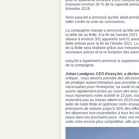
pour le quatrième trimestre 2020, easyJet p
d'assurer environ 30 % de la capacité prév
trimestre 2019.
Ainsi easyJet a annoncé qu'elle allait pre
lutter contre la crise du coronavirus.
La compagnie orange a annoncé qu'elle pré
la taille de sa flotte. A la fin de l'année 2021
situera à environ 302 appareils soit 51 avi
taille prévue pour la fin de l'année 2021. La 
de la flotte sera réalisée grâce aux mesur
nouveaux avions et la re-livraison des avio
easyJet a également annoncé la suppression 
de la compagnie.
Johan Lundgren, CEO d’easyJet, a déclar
critique ; nous devons prendre des décisions
de protéger autant d'emplois que possible 
nécessaires pour l'entreprise, sa santé et 
avons rapidement prises au cours des trois 
nous reprenions notre activité le 15 juin, 
reviendra pas au niveau atteint en 2019 ava
taille de notre flotte et optimiser notre r
prévoyons de réduire jusqu’à 30% des effecti
les dépenses non-essentielles à tous les n
place dans les prochains jours. Avec ces m
cette crise encore plus compétitive, afin qu