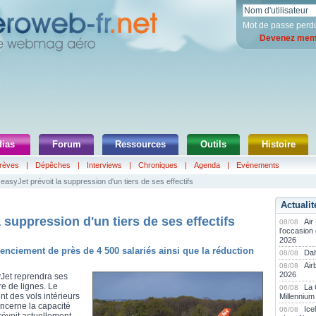
Mot de passe perd
Devenez memb
ias
Forum
Ressources
Outils
Histoire
rèves
|
Dépêches
|
Interviews
|
Chroniques
|
Agenda
|
Evénements
easyJet prévoit la suppression d'un tiers de ses effectifs
Actualit
 suppression d'un tiers de ses effectifs
Air
08/08
l’occasion
2026
nciement de près de 4 500 salariés ainsi que la réduction
Dah
08/08
Air
08/08
2026
Jet reprendra ses
re de lignes. Le
La
06/08
t des vols intérieurs
Millennium
ncerne la capacité
Ice
06/08