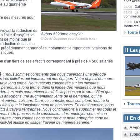
révoit actuellement
chez Airca
ue au quatrième
Dah
03/08
La 
03/08
commercia
ndre des mesures pour
La 
03/08
instructe
voyait la réduction de
Emi
30/07
Toute 
Airbus A320neo easyJet
 la flotte d'easyJet se
villes fran
©
David Dagouret pour Aeroweb-fr.net
ons de moins que la
Air
30/07
réduction de la taille
et attend 
es précédemment annoncées, notamment le report des livraisons de
Les 
Tra
30/07
ns loués.
Saint-Sau
Far
d'un tiers de ses effectifs correspondant à près de 4 500 salariés
30/07
Airbus A2
Emi
29/07
é :
"nous sommes conscients que nous traversons une période
collection
 très difficiles qui impacteront nos équipes. Notre objectif demeure
La 
29/07
sur le long terme. Nous restons concentrés sur les mesures
2000D rén
sa pérennité à long terme, dans la lignée des mesures que nous
Emb
29/07
derniers mois pour relever les défis imposés par le virus. Bien que
Praetor 5
nous anticipons une augmentation lente de la demande, qui ne
SAS
29/07
nt environ trois ans. Dans ce contexte, nous comptons réduire la
long-courr
Toutes
éseau ainsi que le fonctionnement de nos bases. En conséquence, nous
fs à travers l'entreprise. Nous continuerons à supprimer les coûts et
Air
29/07
E175 neuf
iveaux. Un processus de consultation des employés sera mis en
En d
esures, nous voulons nous assurer que notre entreprise sorte de
Air
29/07
’easyJet puisse envisager l’avenir de manière sereine."
Camdebor
À ven
Le 
28/07
Aeroscopi
suppo
Le 
28/07