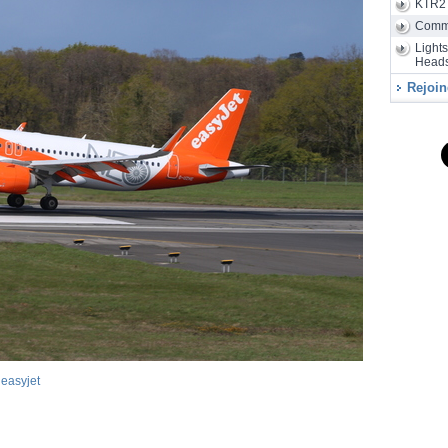
KTR2
Sunrise a
de 24 heu
Comm
Light
Heads
Rejoin
,
easyjet