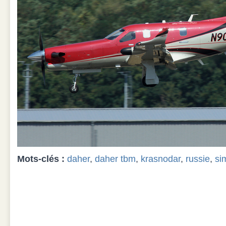
Mots-clés :
daher
,
daher tbm
,
krasnodar
,
russie
,
si