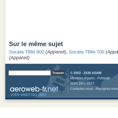
Sur le même sujet
Socata TBM 900
(Appareil)
,
Socata TBM-700
(Appar
(Appareil)
© 2002 - 2026
AGAW
Mentions légales
-
Publicité
ISSN 1951-6517
Contactez-nous
-
Rejoignez-nou