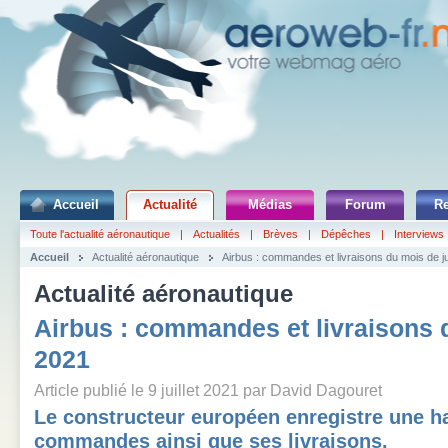
Accueil
Actualité
Médias
Forum
R
Toute l'actualité aéronautique
|
Actualités
|
Brèves
|
Dépêches
|
Interviews
Accueil
Actualité aéronautique
Airbus : commandes et livraisons du mois de j
Actualité aéronautique
Airbus : commandes et livraisons 
2021
Article publié le 9 juillet 2021 par David Dagouret
Le constructeur européen enregistre une h
commandes ainsi que ses livraisons.