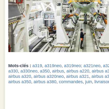
Mots-clés :
a319
,
a319neo
,
a319neo; a321neo
,
a3
a330
,
a330neo
,
a350
,
airbus
,
airbus a220
,
airbus a
airbus a320
,
airbus a320neo
,
airbus a321
,
airbus a
airbus a350
,
airbus a380
,
commandes
,
juin
,
livraiso