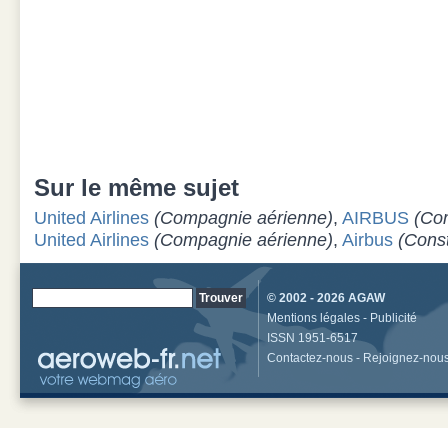
Sur le même sujet
United Airlines
(Compagnie aérienne)
,
AIRBUS
(Co
United Airlines
(Compagnie aérienne)
,
Airbus
(Const
© 2002 - 2026
AGAW
Mentions légales
-
Publicité
ISSN 1951-6517
Contactez-nous
-
Rejoignez-nou