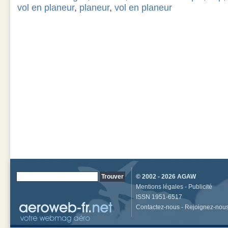
vol en planeur
,
planeur
,
vol en planeur
© 2002 - 2026
AGAW
Mentions légales
-
Publicité
ISSN 1951-6517
Contactez-nous
-
Rejoignez-nou