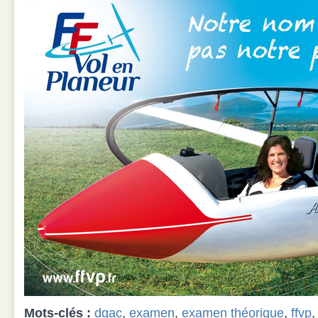
Mots-clés :
dgac
,
examen
,
examen théorique
,
ffvp