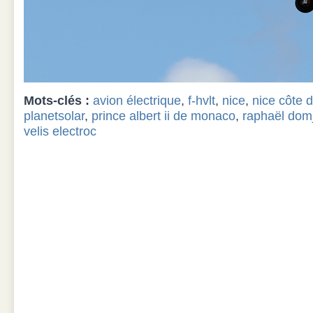
Mots-clés :
avion électrique
,
f-hvlt
,
nice
,
nice côte d
planetsolar
,
prince albert ii de monaco
,
raphaël dom
velis electroc