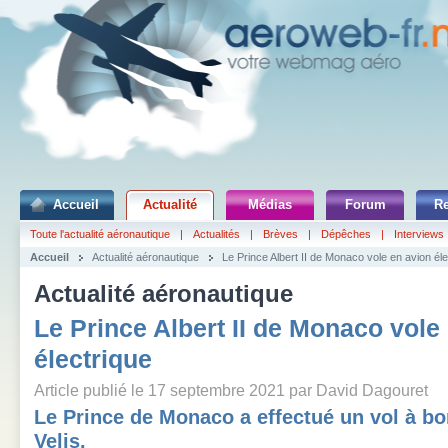
Accueil
Actualité
Médias
Forum
R
Toute l'actualité aéronautique
|
Actualités
|
Brèves
|
Dépêches
|
Interviews
Accueil
Actualité aéronautique
Le Prince Albert II de Monaco vole en avion éle
Actualité aéronautique
Le Prince Albert II de Monaco vole
électrique
Article publié le 17 septembre 2021 par David Dagouret
Le Prince de Monaco a effectué un vol à bor
Velis.