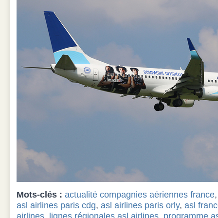
Mots-clés :
actualité compagnies aériennes france
asl airlines paris cdg
,
asl airlines paris orly
,
asl fran
airlines
,
lignes régionales asl airlines
,
programme asl