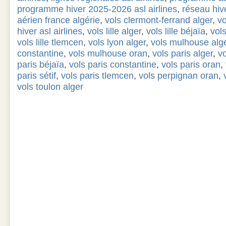
programme hiver 2025-2026 asl airlines
,
réseau hive
aérien france algérie
,
vols clermont-ferrand alger
,
vo
hiver asl airlines
,
vols lille alger
,
vols lille béjaïa
,
vols
vols lille tlemcen
,
vols lyon alger
,
vols mulhouse alg
constantine
,
vols mulhouse oran
,
vols paris alger
,
v
paris béjaïa
,
vols paris constantine
,
vols paris oran
,
paris sétif
,
vols paris tlemcen
,
vols perpignan oran
,
vols toulon alger