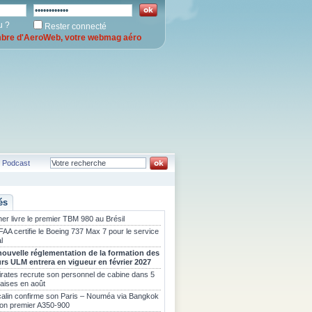
u ?
Rester connecté
re d'AeroWeb, votre webmag aéro
Podcast
és
er livre le premier TBM 980 au Brésil
FAA certifie le Boeing 737 Max 7 pour le service
l
nouvelle réglementation de la formation des
urs ULM entrera en vigueur en février 2027
rates recrute son personnel de cabine dans 5
çaises en août
calin confirme son Paris – Nouméa via Bangkok
son premier A350-900