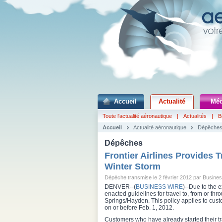
Accueil
Actualité
Méd
Toute l'actualité aéronautique
|
Actualités
|
B
Accueil
Actualité aéronautique
Dépêche
Dépêches
Frontier Airlines Provides T
Winter Storm
Dépèche transmise le 2 février 2012 par Busine
DENVER--(
BUSINESS WIRE
)--Due to the 
enacted guidelines for travel to, from or 
Springs/Hayden. This policy applies to cust
on or before Feb. 1, 2012.
Customers who have already started their t