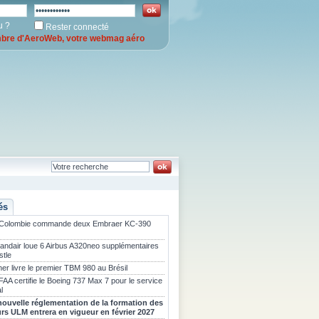
u ?
Rester connecté
re d'AeroWeb, votre webmag aéro
és
 Colombie commande deux Embraer KC-390
landair loue 6 Airbus A320neo supplémentaires
stle
er livre le premier TBM 980 au Brésil
FAA certifie le Boeing 737 Max 7 pour le service
l
nouvelle réglementation de la formation des
urs ULM entrera en vigueur en février 2027