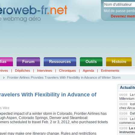
Mot de passe perd
Devenez memb
ias
Forum
Ressources
Outils
Histoire
rèves
|
Dépêches
|
Interviews
|
Chroniques
|
Agenda
|
Evénements
s
Frontier Airlines Provides Travelers With Flexibility in Advance of Winter Storm
Actualit
ravelers With Flexibility in Advance of
La
06/08
Millennium
Ice
06/08
ss Wire
chez Airca
expected impact of a winter storm in Colorado, Frontier Airlines has
Dah
03/08
through Aspen, Colorado Springs, Denver and Steamboat
La 
03/08
omers scheduled to travel Feb. 2 or 3, 2012, who purchased tickets
commercia
La 
03/08
instructe
ravel may make one itinerary change. Rules and restrictions