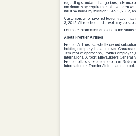
regarding standard change fees, advance pu
maximum stay requirements have been waive
must be made by midnight, Feb. 3, 2012, an
Customers who have not begun travel may ma
3, 2012. All rescheduled travel may be subjec
For more information or to check the status of
About Frontier Airlines
Frontier Airlines is a wholly owned subsidi
holding company that also owns Chautauqua A
18
th
year of operations, Frontier employs 5
International Airport, Milwaukee’s General Mi
Frontier offers service to more than 75 dest
information on Frontier Airlines and to book t