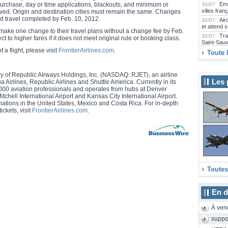
rchase, day or time applications, blackouts, and minimum or
Emi
30/07
villes fran
d. Origin and destination cities must remain the same. Changes
d travel completed by Feb. 10, 2012.
Air
30/07
et attend 
ke one change to their travel plans without a change fee by Feb.
Tra
30/07
t to higher fares if it does not meet original rule or booking class.
Saint-Sau
 a flight, please visit
FrontierAirlines.com
.
Far
30/07
Toute 
Airbus A2
Emi
29/07
collection
ary of Republic Airways Holdings, Inc. (NASDAQ: RJET), an airline
Les 
irlines, Republic Airlines and Shuttle America. Currently in its
La 
29/07
,000 aviation professionals and operates from hubs at Denver
2000D rén
tchell International Airport and Kansas City International Airport.
Emb
29/07
inations in the United States, Mexico and Costa Rica. For in-depth
Praetor 5
ickets, visit
FrontierAirlines.com
.
SAS
29/07
long-courr
Air
29/07
E175 neuf
Air
29/07
Camdebor
Le 
28/07
Aeroscopi
Toutes
Le 
28/07
Sunrise a
de 24 heu
En d
eas
28/07
Strasbourg
À ven
La 
28/07
suppo
cet hiver 