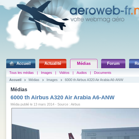
Accueil
Actualité
Médias
Forum
R
Tous les médias
|
Images
|
Vidéos
|
Audios
|
Documents
Accueil
Médias
Images
6000 th Airbus A320 Air Arabia A6-ANW
Médias
6000 th Airbus A320 Air Arabia A6-ANW
Média publié le 13 mars 2014 - Source : Airbus