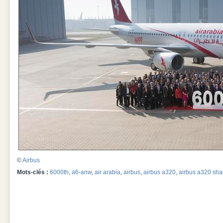
©
Airbus
Mots-clés :
6000th
,
a6-anw
,
air arabia
,
airbus
,
airbus a320
,
airbus a320 sha