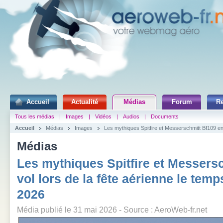
Accueil
Actualité
Médias
Forum
R
Tous les médias
|
Images
|
Vidéos
|
Audios
|
Documents
Accueil
Médias
Images
Les mythiques Spitfire et Messerschmitt Bf109 en 
Médias
Les mythiques Spitfire et Messers
vol lors de la fête aérienne le tem
2026
Média publié le 31 mai 2026 - Source : AeroWeb-fr.net