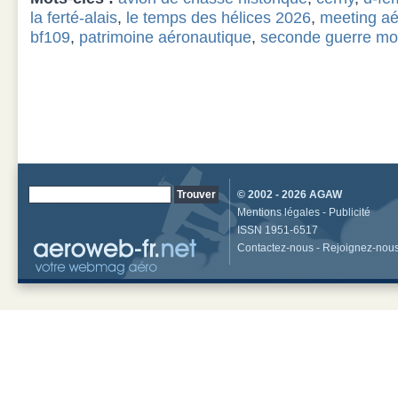
la ferté-alais
,
le temps des hélices 2026
,
meeting aé
bf109
,
patrimoine aéronautique
,
seconde guerre mo
© 2002 - 2026
AGAW
Mentions légales
-
Publicité
ISSN 1951-6517
Contactez-nous
-
Rejoignez-nou