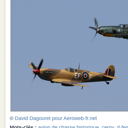
©
David Dagouret pour Aeroweb-fr.net
Mots-clés :
avion de chasse historique
,
cerny
,
d-fe