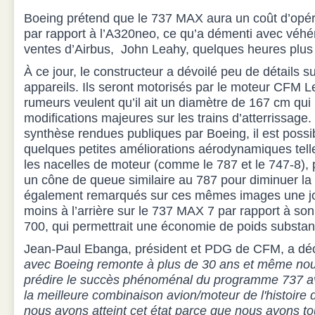
Boeing prétend que le 737 MAX aura un coût d’opér
par rapport à l’A320neo, ce qu’a démenti avec véhé
ventes d’Airbus,
John Leahy, quelques heures plus 
À ce jour, le constructeur a dévoilé peu de détails 
appareils. Ils seront motorisés par le moteur CFM L
rumeurs veulent qu’il ait un diamètre de 167 cm qui
modifications majeures sur les trains d’atterrissage
synthèse rendues publiques par Boeing, il est poss
quelques petites améliorations aérodynamiques tel
les nacelles de moteur (comme le 787 et le 747-8), p
un cône de queue similaire au 787 pour diminuer la 
également remarqués sur ces mêmes images une jo
moins à l’arrière sur le 737 MAX 7 par rapport à so
700, qui permettrait une économie de poids substant
Jean-Paul Ebanga, président et PDG de CFM, a déc
avec Boeing remonte à plus de 30 ans et même nou
prédire le succès phénoménal du programme 737 a
la meilleure combinaison avion/moteur de l'histoire d
nous avons atteint cet état parce que nous avons tou