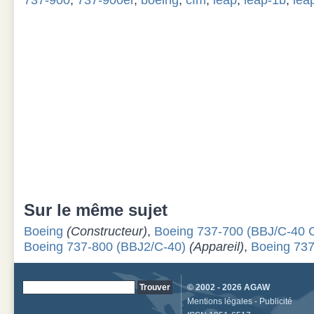
737-900
,
737-900er
,
boeing
,
cfm
,
leap
,
leap-1b
,
lea
Sur le même sujet
Boeing
(Constructeur)
,
Boeing 737-700 (BBJ/C-40 C
Boeing 737-800 (BBJ2/C-40)
(Appareil)
,
Boeing 73
© 2002 - 2026
AGAW
Mentions légales
-
Publicité