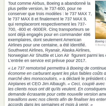
Tout comme Airbus, Boeing a abandonné la
plus petite version, le 737-600, pour ne
conserver que trois modèles : le 737 MAX 7,
le 737 MAX 8 et finalement le 737 MAX 9,
qui remplaceront respectivement les 737-
700, -800 et -900ER. Cinq transporteurs se
sont déjà engagés pour en commander 496
exemplaires, dont seulement American
Boeing 
Airlines pour une centaine, a été identifié.
©
Boeing
Southwest Airlines, Ryanair, Alaska Airlines,
Norwegian Air Shuttle et Lion Air
figurent parmi les 
L’entrée en service est prévue pour 2017.
« Le 737 remotorisé permettra à Boeing de continuer à
économe en carburant ayant les plus faibles coûts d'
marché des monocouloirs, »
a déclaré le président
Airplanes et CEO Jim Albaugh.
« Ceci, couplé avec l
les clients nous ont dit qu'ils veulent. En conséque
demande écrasante pour cette nouvelle version am
travaillons avec nos clients afin de finaliser les ente
accords dans les semaines et mois à venir. »