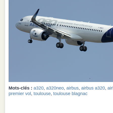
Mots-clés :
a320
,
a320neo
,
airbus
,
airbus a320
,
ai
premier vol
,
toulouse
,
toulouse blagnac