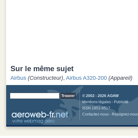
Sur le même sujet
Airbus
(Constructeur)
,
Airbus A320-200
(Appareil)
© 2002 - 2026
AGAW
Mentions légales
-
Publicité
ISSN 1951-6517
Contactez-nous
-
Rejoignez-nou