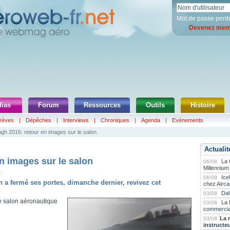
Mot de passe perd
Devenez memb
ias
Forum
Ressources
Outils
Histoire
rèves
|
Dépêches
|
Interviews
|
Chroniques
|
Agenda
|
Evénements
gh 2016: retour en images sur le salon
Actualit
n images sur le salon
La
06/08
Millennium
t
Ice
06/08
a fermé ses portes, dimanche dernier, revivez cet
chez Airca
Dah
03/08
le salon aéronautique
La 
03/08
commercia
La 
03/08
instructe