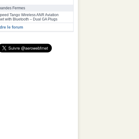
bus a inauguré une deuxième ligne
ge final de la famille A320 à Toulouse
andes Fermes
speed Tango Wireless ANR Aviation
et with Bluetooth – Dual GA Plugs
dre le forum