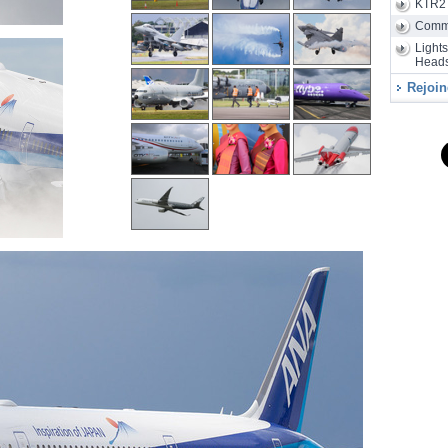
KTR2
Air
28/07
d'assembla
Comm
Light
Heads
Rejoin