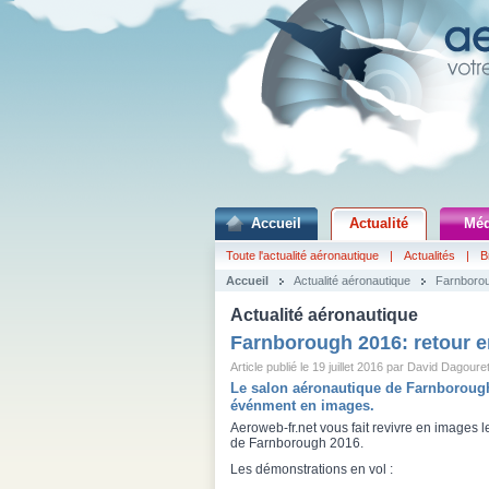
Accueil
Actualité
Méd
Toute l'actualité aéronautique
|
Actualités
|
B
Accueil
Actualité aéronautique
Farnborou
Actualité aéronautique
Farnborough 2016: retour e
Article publié le 19 juillet 2016 par David Dagoure
Le salon aéronautique de Farnborough 
événment en images.
Aeroweb-fr.net vous fait revivre en images 
de Farnborough 2016.
Les démonstrations en vol :