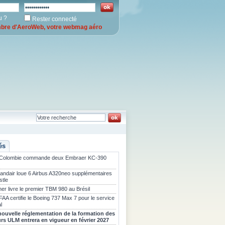
u ?
Rester connecté
re d'AeroWeb, votre webmag aéro
és
 Colombie commande deux Embraer KC-390
landair loue 6 Airbus A320neo supplémentaires
stle
er livre le premier TBM 980 au Brésil
FAA certifie le Boeing 737 Max 7 pour le service
l
nouvelle réglementation de la formation des
urs ULM entrera en vigueur en février 2027