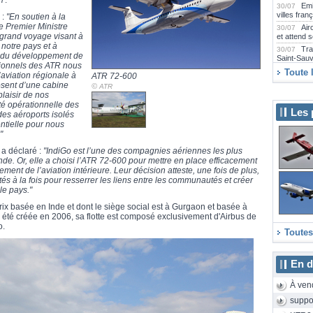
17.
Emi
30/07
villes fran
 :
"En soutien à la
e Premier Ministre
Air
30/07
grand voyage visant à
et attend 
 notre pays et à
Tra
30/07
ié du développement de
Saint-Sau
ationnels des ATR nous
Far
30/07
Toute 
’aviation régionale à
ATR 72-600
Airbus A2
osent d’une cabine
©
ATR
Emi
29/07
laisir de nos
collection
ité opérationnelle des
Les 
 des aéroports isolés
La 
29/07
2000D rén
entielle pour nous
"
Emb
29/07
Praetor 5
 a déclaré :
"IndiGo est l’une des compagnies aériennes les plus
SAS
29/07
nde. Or, elle a choisi l’ATR 72-600 pour mettre en place efficacement
long-courr
nt de l’aviation intérieure. Leur décision atteste, une fois de plus,
Air
tés à la fois pour resserrer les liens entre les communautés et créer
29/07
E175 neuf
le pays."
Air
29/07
ix basée en Inde et dont le siège social est à Gurgaon et basée à
Camdebor
 a été créée en 2006, sa flotte est composé exclusivement d'Airbus de
Le 
28/07
o.
Aeroscopi
Toutes
Le 
28/07
Sunrise a
de 24 heu
En d
eas
28/07
Strasbourg
À ven
La 
28/07
suppo
cet hiver 