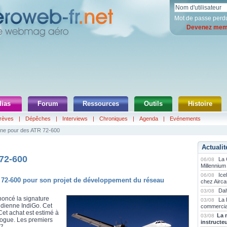
Mot de passe perd
Devenez memb
ias
Forum
Ressources
Outils
Histoire
rèves
|
Dépêches
|
Interviews
|
Chroniques
|
Agenda
|
Evénements
gne pour des ATR 72-600
Actualit
72-600
La
06/08
Millennium
Ice
06/08
 72-600 pour son projet de développement du réseau
chez Airca
Dah
03/08
noncé la signature
La 
03/08
indienne IndiGo. Cet
commercia
Cet achat est estimé à
La 
03/08
alogue. Les premiers
instructe