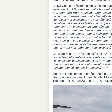
appareils devraient être livrés dès la fin 20
Aditya Ghosh, Président d’IndiGo, a indiqué
vision de l’UDAN portée par notre honorabl
Shri Narendra Modi, nous entreprenons un 
construire un réseau régional à l’échelle de
connecter des villes qui n’ont pas bénéfic
l’aviation indienne. Les faibles coûts opér
permettront de construire un large réseau d
des tarifs raisonnables. Ces appareils disp
moderne et confortable, pour le plus grand p
passagers. Par ailleurs, l’incroyable flexibil
ATR, ainsi que leur capacité à atterrir dans
pourvus d’infrastructures limitées, sera ess
aider à gérer nos opérations avec efficacité.
Christian Scherer, Président exécutif d’ATR,
respectées, efficientes et exigeantes au mo
ces ambitieux plans nationaux de développeme
que nos avions sont les outils les plus adap
des opportunités professionnelles à travers 
Indigo est une compagnie aérienne à bas pr
l'Aéroport international Indira Gandhi. Elle
130 appareils Airbus A320 dont 12 A320Ne