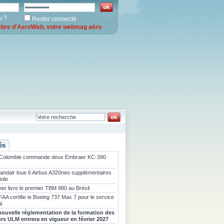
u ?
Rester connecté
re d'AeroWeb, votre webmag aéro
és
 Colombie commande deux Embraer KC-390
landair loue 6 Airbus A320neo supplémentaires
stle
er livre le premier TBM 980 au Brésil
FAA certifie le Boeing 737 Max 7 pour le service
l
nouvelle réglementation de la formation des
urs ULM entrera en vigueur en février 2027