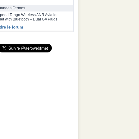
bus a inauguré une deuxième ligne
ge final de la famille A320 à Toulouse
andes Fermes
speed Tango Wireless ANR Aviation
et with Bluetooth – Dual GA Plugs
dre le forum