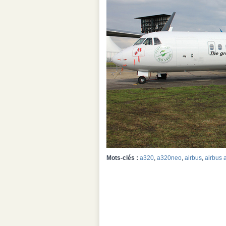
Mots-clés :
a320
,
a320neo
,
airbus
,
airbus 