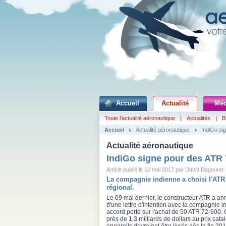
Accueil
Actualité
Méd
Toute l'actualité aéronautique
|
Actualités
|
B
Accueil
Actualité aéronautique
IndiGo si
Actualité aéronautique
IndiGo signe pour des ATR 
Article publié le 10 mai 2017 par David Dagouret
La compagnie indienne a choisi l'ATR
régional.
Le 09 mai dernier, le constructeur ATR a an
d'une lettre d'intention avec la compagnie 
accord porte sur l'achat de 50 ATR 72-600. 
près de 1,3 milliards de dollars au prix cat