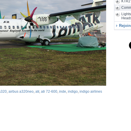
KTR2
Air
28/07
d'assembla
Comm
Light
Heads
Rejoin
a320
,
airbus a320neo
,
atr
,
atr 72-600
,
inde
,
indigo
,
indigo airlines