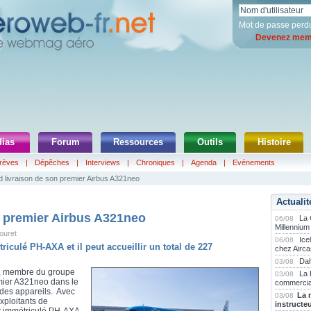
Mot de passe perd
Devenez memb
ias
Forum
Ressources
Outils
Histoire
rèves
|
Dépêches
|
Interviews
|
Chroniques
|
Agenda
|
Evénements
 livraison de son premier Airbus A321neo
Actualit
n premier Airbus A321neo
La
06/08
Millennium
ouret
Ice
06/08
culé PH-AXA et il peut accueillir un total de 227
chez Airca
Dah
03/08
, membre du groupe
La 
03/08
emier A321neo dans le
commercia
 des appareils. Avec
La 
03/08
xploitants de
instructe