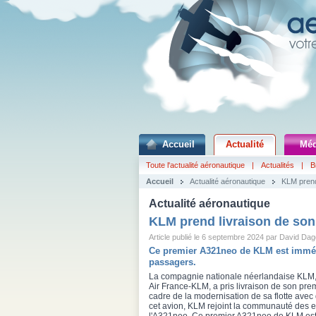
Accueil
Actualité
Méd
Toute l'actualité aéronautique
|
Actualités
|
B
Accueil
Actualité aéronautique
KLM prend
Actualité aéronautique
KLM prend livraison de so
Article publié le 6 septembre 2024 par David Dag
Ce premier A321neo de KLM est immétri
passagers.
La compagnie nationale néerlandaise KLM
Air France-KLM, a pris livraison de son pr
cadre de la modernisation de sa flotte avec
cet avion, KLM rejoint la communauté des e