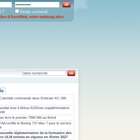
u ?
Rester connecté
re d'AeroWeb, votre webmag aéro
és
 Colombie commande deux Embraer KC-390
landair loue 6 Airbus A320neo supplémentaires
stle
er livre le premier TBM 980 au Brésil
FAA certifie le Boeing 737 Max 7 pour le service
l
nouvelle réglementation de la formation des
urs ULM entrera en vigueur en février 2027