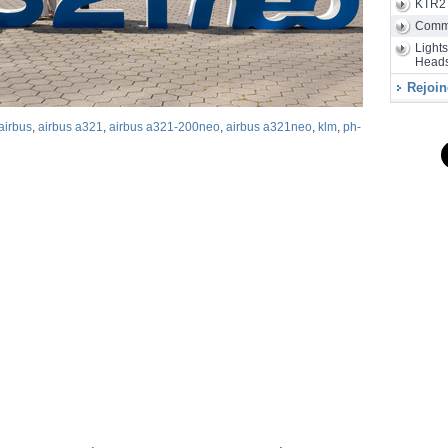
KTR2
Air
28/07
d'assembla
Comm
Light
Heads
Rejoin
airbus
,
airbus a321
,
airbus a321-200neo
,
airbus a321neo
,
klm
,
ph-