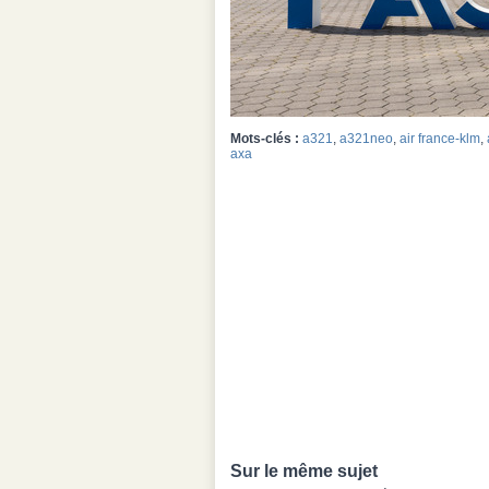
Mots-clés :
a321
,
a321neo
,
air france-klm
,
axa
Sur le même sujet