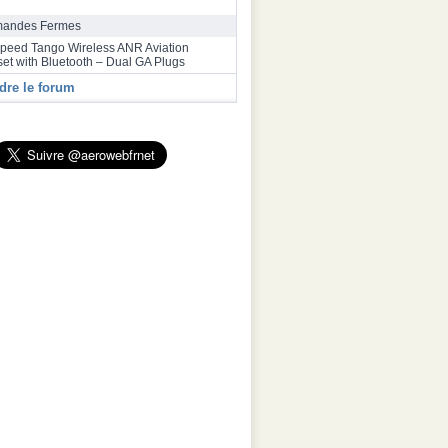
bus a inauguré une deuxième ligne
ge final de la famille A320 à Toulouse
andes Fermes
speed Tango Wireless ANR Aviation
et with Bluetooth – Dual GA Plugs
dre le forum