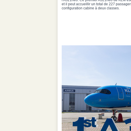
l'A321neo. Ce premier A321neo de KLM es
et il peut accueillir un total de 227 passag
configuration cabine à deux classes.