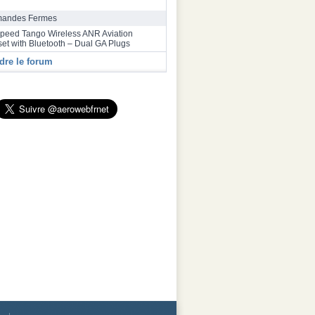
bus a inauguré une deuxième ligne
ge final de la famille A320 à Toulouse
andes Fermes
speed Tango Wireless ANR Aviation
et with Bluetooth – Dual GA Plugs
dre le forum