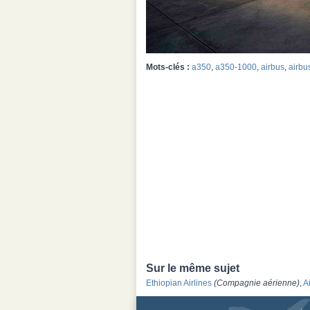
Mots-clés :
a350
,
a350-1000
,
airbus
,
airbu
Sur le même sujet
Ethiopian Airlines
(Compagnie aérienne)
,
A