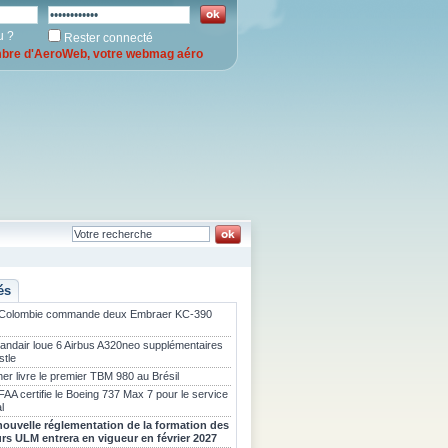
u ?
Rester connecté
re d'AeroWeb, votre webmag aéro
és
 Colombie commande deux Embraer KC-390
landair loue 6 Airbus A320neo supplémentaires
stle
er livre le premier TBM 980 au Brésil
FAA certifie le Boeing 737 Max 7 pour le service
l
nouvelle réglementation de la formation des
urs ULM entrera en vigueur en février 2027