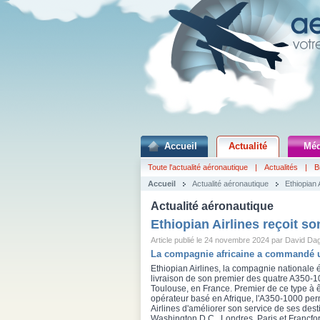
Accueil
Actualité
Méd
Toute l'actualité aéronautique
|
Actualités
|
B
Accueil
Actualité aéronautique
Ethiopian 
Actualité aéronautique
Ethiopian Airlines reçoit s
Article publié le 24 novembre 2024 par David Da
La compagnie africaine a commandé u
Ethiopian Airlines, la compagnie nationale é
livraison de son premier des quatre A350-1
Toulouse, en France. Premier de ce type à ê
opérateur basé en Afrique, l'A350-1000 per
Airlines d'améliorer son service de ses dest
Washington D.C., Londres, Paris et Francfor