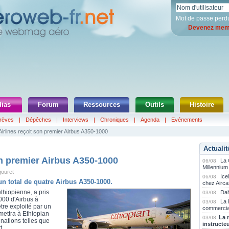
Mot de passe perd
Devenez memb
ias
Forum
Ressources
Outils
Histoire
rèves
|
Dépêches
|
Interviews
|
Chroniques
|
Agenda
|
Evénements
Airlines reçoit son premier Airbus A350-1000
Actualit
on premier Airbus A350-1000
La
06/08
Millennium
gouret
Ice
06/08
n total de quatre Airbus A350-1000.
chez Airca
thiopienne, a pris
Dah
03/08
000 d'Airbus à
La 
03/08
tre exploité par un
commercia
mettra à Ethiopian
La 
03/08
inations telles que
instructe
t.