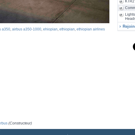
KTR2
Air
28/07
d'assembla
Comm
Light
Heads
Rejoin
s a350
,
airbus a350-1000
,
ehiopian
,
ethiopian
,
ethiopian airlines
irbus
(Constructeur)